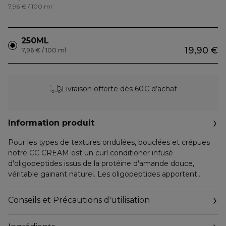
7,96 € / 100 ml
250ML
19,90 €
7,96 € / 100 ml
Livraison offerte dès 60€ d’achat
Information produit
Pour les types de textures ondulées, bouclées et crépues
notre CC CREAM est un curl conditioner infusé
d'oligopeptides issus de la protéine d'amande douce,
véritable gainant naturel. Les oligopeptides apportent
volume, protection et légèreté. Notre actif émollient issu
de l'olive facilite le démêlage et favorise la souplesse. Notre
Conseils et Précautions d'utilisation
après-shampooing certifié par ECOCERT1 contient de
l'huile d'amande bio issue de l'agriculture biologique, qui