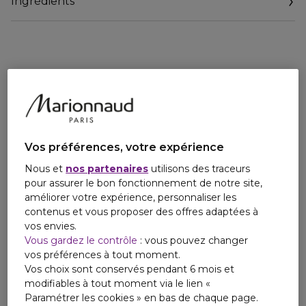
Ingrédients
apporte de la douceur et améliore la formation des boucles
sans les alourdir. Le petit plus ''Weightless' : notre bétaïne
contient un dérivé d'amino acide naturel qui augmente la
capacité de rétention d'eau de la fibre capillaire, résultat
des boucles flexibles et volumineuses !
Vos préférences, votre expérience
Nous et
nos partenaires
utilisons des traceurs
pour assurer le bon fonctionnement de notre site,
améliorer votre expérience, personnaliser les
contenus et vous proposer des offres adaptées à
vos envies.
Vous gardez le contrôle
: vous pouvez changer
vos préférences à tout moment.
Vos choix sont conservés pendant 6 mois et
modifiables à tout moment via le lien «
Paramétrer les cookies » en bas de chaque page.