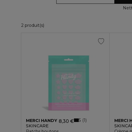
Nett
2 Produits Affichés
2 produit(s)
5
1
MERCI HANDY
MERCI 
8,30 €
SKINCARE
SKINCA
Patchs boutons
Crème m