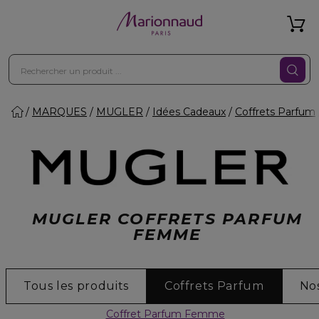
MARQUES
MUGLER
Idées Cadeaux
Coffrets Parfum
MUGLER COFFRETS PARFUM
FEMME
Tous les produits
Coffrets Parfum
Nos
Coffret Parfum Femme