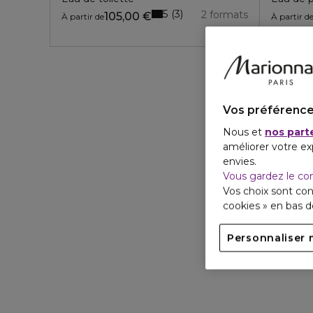
5
3
2 formats
105,00 €
À partir de
À partir d
Vos préférence
Nous et
nos part
améliorer votre ex
envies.
Vous gardez le co
Vos choix sont con
cookies » en bas 
Personnaliser 