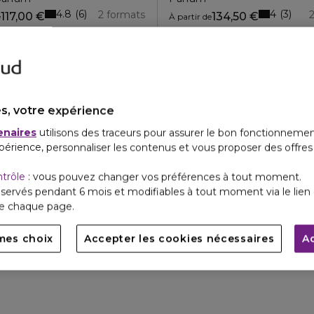
4.8
4
6
3
2 formats
117,00 €
134,50 €
e
À partir de
s, votre expérience
enaires
utilisons des traceurs pour assurer le bon fonctionnemen
périence, personnaliser les contenus et vous proposer des offre
ntrôle
: vous pouvez changer vos préférences à tout moment.
servés pendant 6 mois et modifiables à tout moment via le lien 
de chaque page.
mes choix
Accepter les cookies nécessaires
A