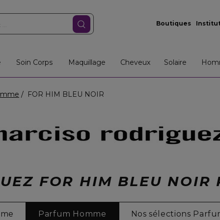
Boutiques
Institu
e
Soin Corps
Maquillage
Cheveux
Solaire
Hom
omme
FOR HIM BLEU NOIR
UEZ FOR HIM BLEU NOI
mme
Parfum Homme
Nos sélections Parf