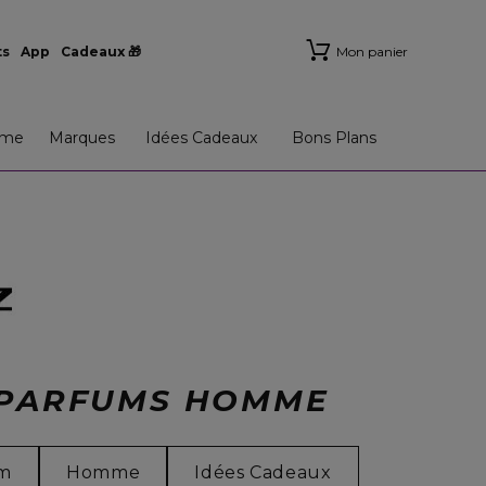
ts
App
Cadeaux 🎁
Mon panier
me
Marques
Idées Cadeaux
Bons Plans
R PARFUMS HOMME
um
Homme
Idées Cadeaux