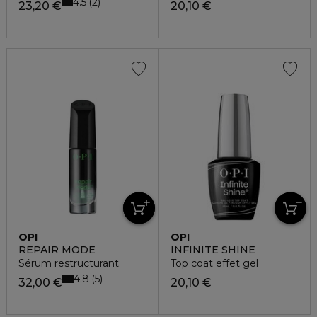
4.5
2
23,20 €
20,10 €
OPI
OPI
REPAIR MODE
INFINITE SHINE
Sérum restructurant
Top coat effet gel
4.8
5
32,00 €
20,10 €