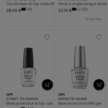
Duo kit base et top coats effet gel
Vernis à ongles longue durée 
5
4.2
3
23
28,00 €
20,10 €
12 teintes
OPI
OPI
START TO FINISH
INFINITE SHINE
Base protectrice & top coat et fortifiant pour ongles
Base protectrice effet gel