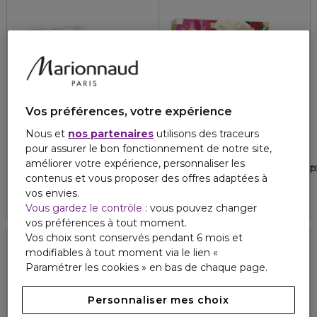
Vos préférences, votre expérience
Nous et
nos partenaires
utilisons des traceurs
GIVENCHY
GUERLAIN
pour assurer le bon fonctionnement de notre site,
IRRESISTIBLE
SHALIMAR
améliorer votre expérience, personnaliser les
Coffret - eau de parfum + lait pour le corps + mini rose perfe
Coffret eau de parfum + lait p
contenus et vous proposer des offres adaptées à
4.4
9
144,00 €
138,00 €
vos envies.
Vous gardez le contrôle
: vous pouvez changer
vos préférences à tout moment.
Vos choix sont conservés pendant 6 mois et
modifiables à tout moment via le lien «
Paramétrer les cookies » en bas de chaque page.
Personnaliser mes choix