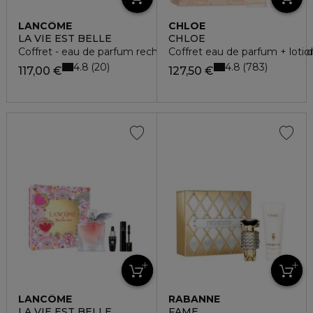
LANCÔME
CHLOE
LA VIE EST BELLE
CHLOE
Coffret - eau de parfum rechargeable 50ml + mascara lash i
Coffret eau de parfum + lotio
4.8
4.8
20
783
117,00 €
127,50 €
LANCÔME
RABANNE
LA VIE EST BELLE
FAME