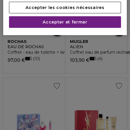
Accepter les cookies nécessaires
Accepter et fermer
ROCHAS
MUGLER
EAU DE ROCHAS
ALIEN
Coffret - eau de toilette + lait pour le corps + vaporisateur v
Coffret eau de parfum rechar
5
5
10
4
97,00 €
103,90 €