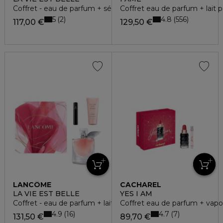
Coffret - eau de parfum + sérum + mini mascara
Coffret eau de parfum + lait p
5
4.8
2
556
117,00 €
129,50 €
LANCÔME
CACHAREL
LA VIE EST BELLE
YES I AM
Coffret - eau de parfum + lait pour le corps + mascara
Coffret eau de parfum + vapo
4.9
4.7
16
7
131,50 €
89,70 €