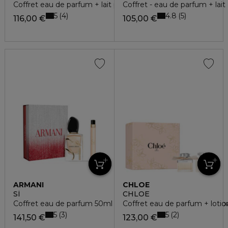
Coffret eau de parfum + lait pour le corps + miniature
Coffret - eau de parfum + lait
5
4.8
4
5
116,00 €
105,00 €
ARMANI
CHLOE
SÌ
CHLOE
Coffret eau de parfum 50ml + vaporisateur voyage eau de 
Coffret eau de parfum + lotio
5
5
3
2
141,50 €
123,00 €