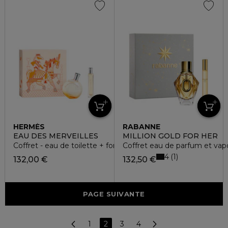
HERMÈS
RABANNE
EAU DES MERVEILLES
MILLION GOLD FOR HER
Coffret - eau de toilette + format voyage
Coffret eau de parfum et vap
4
1
132,00 €
132,50 €
PAGE SUIVANTE
1
2
3
4