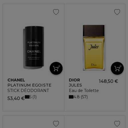
CHANEL
DIOR
148,50 €
PLATINUM ÉGOÏSTE
JULES
STICK DÉODORANT
Eau de Toilette
5
4.8
1
57
53,40 €