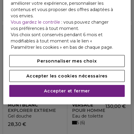
améliorer votre expérience, personnaliser les
4.6
4.9
7
8
109,50 €
171,00 €
contenus et vous proposer des offres adaptées à
vos envies.
Vous gardez le contrôle
: vous pouvez changer
vos préférences à tout moment.
Vos choix sont conservés pendant 6 mois et
modifiables à tout moment via le lien «
Paramétrer les cookies » en bas de chaque page.
Personnaliser mes choix
Accepter les cookies nécessaires
Accepter et fermer
MONTBLANC
VERSACE
130,00 €
EXPLORER EXTREME
POUR HOMME
Gel douche
Eau de toilette
5
6
28,30 €