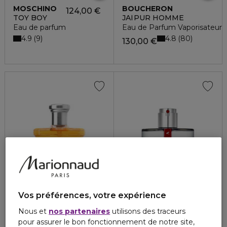
MOSCHINO
BOUCHERON
124,00 €
TOY BOY
JAÏPUR HOMME
Eau de parfum
Eau de Parfum Vaporisateur
4.9
4.8
9
80
130,00 €
Vos préférences, votre expérience
RALPH LAUREN
PRADA
Nous et
nos partenaires
utilisons des traceurs
SAFARI MEN
LUNA ROSSA CARBON
pour assurer le bon fonctionnement de notre site,
Eau de toilette
Eau de toilette