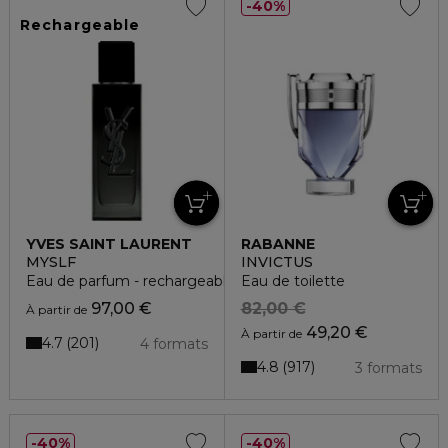
40%
Rechargeable
YVES SAINT LAURENT
RABANNE
MYSLF
INVICTUS
Eau de parfum - rechargeable
Eau de toilette
97,00 €
82,00 €
À partir de
49,20 €
À partir de
4.7
201
4 formats
4.8
917
3 formats
40%
40%