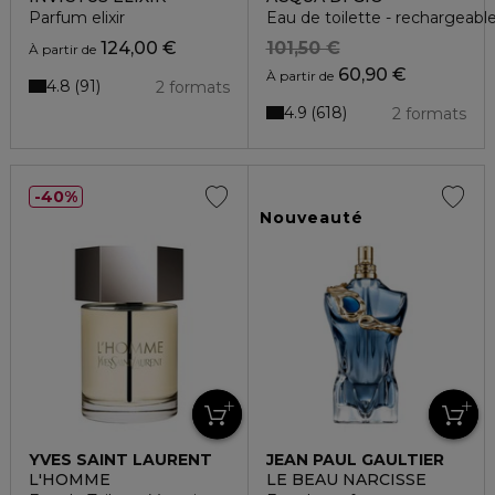
Parfum elixir
Eau de toilette - rechargeabl
124,00 €
101,50 €
À partir de
60,90 €
À partir de
4.8
91
2 formats
4.9
618
2 formats
40%
Nouveauté
YVES SAINT LAURENT
JEAN PAUL GAULTIER
L'HOMME
LE BEAU NARCISSE