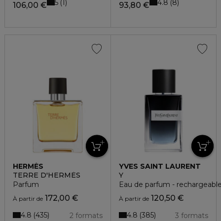
5
4.8
1
8
106,00 €
93,80 €
HERMÈS
YVES SAINT LAURENT
TERRE D'HERMÈS
Y
Parfum
Eau de parfum - rechargeabl
172,00 €
120,50 €
À partir de
À partir de
4.8
4.8
435
385
2 formats
3 formats