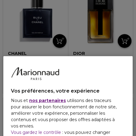
CHANEL
DIOR
BLEU DE CHANEL
DIOR HOMME INTENSE
Eau de parfum
Eau de parfum
121,00 €
118,00 €
À partir de
À partir de
4.8
4.8
421
1069
3 formats
3 formats
Vos préférences, votre expérience
Nous et
nos partenaires
utilisons des traceurs
pour assurer le bon fonctionnement de notre site,
améliorer votre expérience, personnaliser les
contenus et vous proposer des offres adaptées à
vos envies.
Vous gardez le contrôle
: vous pouvez changer