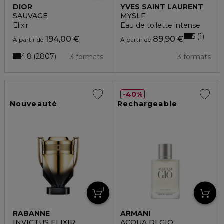
DIOR
YVES SAINT LAURENT
SAUVAGE
MYSLF
Elixir
Eau de toilette intense
5
1
194,00 €
89,90 €
À partir de
À partir de
4.8
2807
3 formats
3 formats
40%
Nouveauté
Rechargeable
RABANNE
ARMANI
INVICTUS ELIXIR
ACQUA DI GIÒ