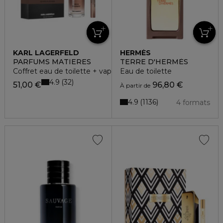
KARL LAGERFELD
HERMÈS
PARFUMS MATIERES
TERRE D'HERMÈS
Coffret eau de toilette + vaporisateur
Eau de toilette
4.9
32
51,00 €
96,80 €
À partir de
4.9
1136
4 formats