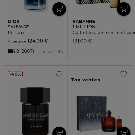
DIOR
RABANNE
SAUVAGE
1 MILLION
Parfum
Coffret eau de toilette et va
124,00 €
131,00 €
À partir de
4.8
2807
5 formats
40%
Top ventes