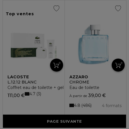
Top ventes
LACOSTE
AZZARO
L.12.12 BLANC
CHROME
Coffret eau de toilette + gel douche + vaporisateur voyage
Eau de toilette
4.7
3
111,00 €
39,00 €
À partir de
4.8
486
4 formats
PAGE SUIVANTE