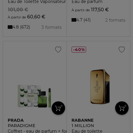
Eau de Toilette Vaporisateur
Eau de parfum
101,00 €
117,50 €
À partir de
60,60 €
À partir de
4.7
41
2 formats
4.8
672
3 formats
40%
PRADA
RABANNE
PARADIGME
1 MILLION
Coffret - eau de parfum + format voyage
Eau de toilette