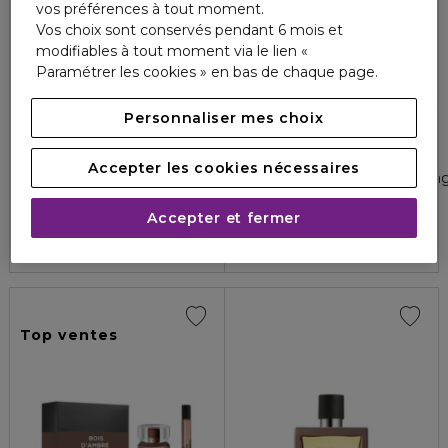
vos préférences à tout moment.
Vos choix sont conservés pendant 6 mois et
modifiables à tout moment via le lien «
Paramétrer les cookies » en bas de chaque page.
Personnaliser mes choix
HERMÈS
HUGO BOSS
TERRE D'HERMÈS
BOSS BOTTLED
Accepter les cookies nécessaires
Coffret - eau de toilette + format voyage + lotion après rasa
Eau de toilette
5
1
124,00 €
39,00 €
À partir de
Accepter et fermer
4.8
1252
4 formats
Top ventes