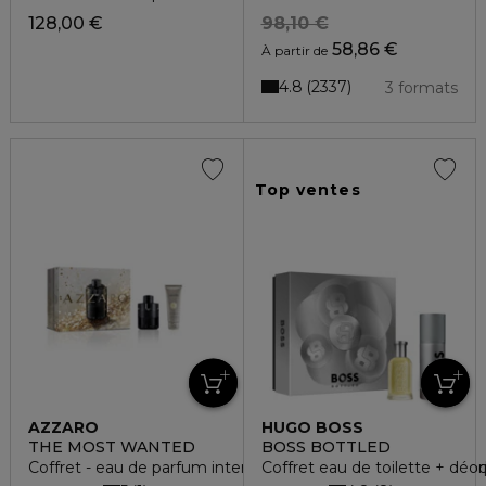
128,00 €
98,10 €
58,86 €
À partir de
4.8
2337
3 formats
Top ventes
AZZARO
HUGO BOSS
THE MOST WANTED
BOSS BOTTLED
Coffret - eau de parfum intense + gel douche cheveux & cor
Coffret eau de toilette + déo