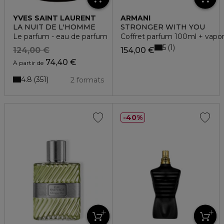
YVES SAINT LAURENT
ARMANI
LA NUIT DE L'HOMME
STRONGER WITH YOU
Le parfum - eau de parfum
Coffret parfum 100ml + vapor
5
1
124,00 €
154,00 €
74,40 €
À partir de
4.8
351
2 formats
40%