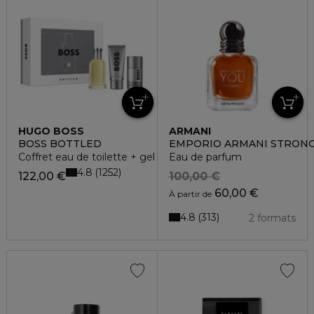
HUGO BOSS
ARMANI
BOSS BOTTLED
EMPORIO ARMANI STRONG
Coffret eau de toilette + gel douche + déodorant
Eau de parfum
4.8
1252
122,00 €
100,00 €
60,00 €
À partir de
4.8
313
2 formats