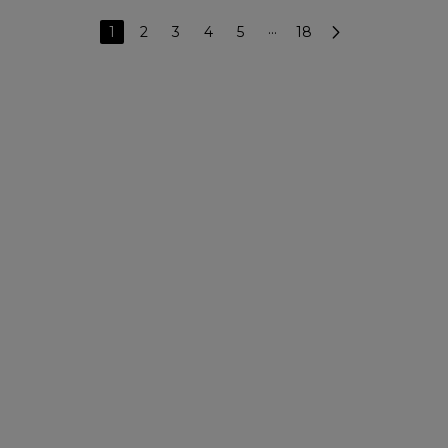
1
2
3
4
5
···
18