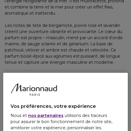
l'énergie revigorante de la mer. Il est multifacette, profond
et combine la terre et la mer pour créer un effet frais,
aromatique et inattendu.
Les notes de tête de bergamote, poivre rose et lavandin
créent une ouverture vibrante et provocante. Le cœur du
parfum est propre – masculin, mené par un accord d'onde
marine, de sauge sclarée et de géranium. La base de
patchouli, vétiver et ambre est chaude et veloutée. Ce
parfum boisé-épicé aux agrumes est puissant, de longue
tenue et capture une énergie masculine et moderne.
Conseils et Précautions d'utilisation
Ingrédients
Vos préférences, votre expérience
Nous et
nos partenaires
utilisons des traceurs
pour assurer le bon fonctionnement de notre site,
améliorer votre expérience, personnaliser les