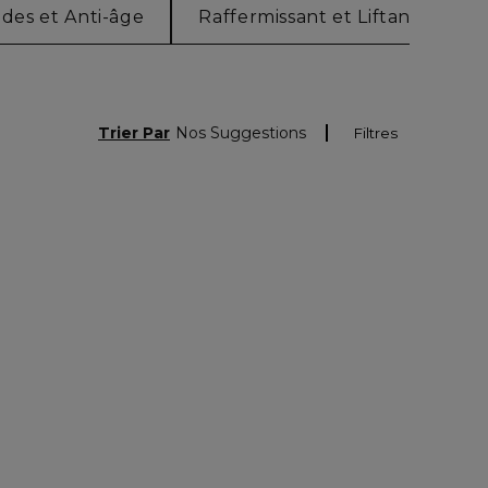
ides et Anti-âge
Raffermissant et Liftant
M
Trier Par
Nos Suggestions
Filtres