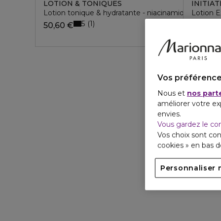
LOTION & TONIQUES
INITIA
Lotion tonique & hydratante - niacinamide aha - écla
Lotion E
5
1
50,60 €
Vos préférence
Nous et
nos part
améliorer votre ex
envies.
Vous gardez le co
Vos choix sont con
cookies » en bas 
Personnaliser 