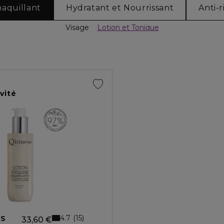
aquillant
Hydratant et Nourrissant
Anti-r
Visage
Lotion et Tonique
vité
4.7
15
SS
33,60 €