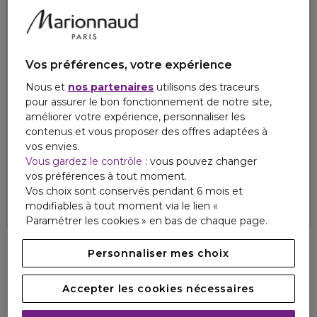
Vos préférences, votre expérience
Nous et
nos partenaires
utilisons des traceurs
pour assurer le bon fonctionnement de notre site,
améliorer votre expérience, personnaliser les
contenus et vous proposer des offres adaptées à
vos envies.
REDKEN
REDKEN
Vous gardez le contrôle
: vous pouvez changer
BREWS STYLING
BREWS HAIRCARE
Pommade clay
Shampooing 3 en 1
vos préférences à tout moment.
Vos choix sont conservés pendant 6 mois et
28,20 €
23,40 €
modifiables à tout moment via le lien «
Paramétrer les cookies » en bas de chaque page.
Personnaliser mes choix
Accepter les cookies nécessaires