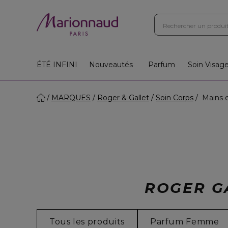
ÉTÉ INFINI
Nouveautés
Parfum
Soin Visag
MARQUES
Roger & Gallet
Soin Corps
Mains e
ROGER GA
Tous les produits
Parfum Femme