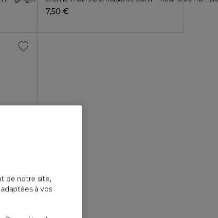
7,50 €
t de notre site,
TIONS HISTORIQUES
s adaptées à vos
mL - Néroli