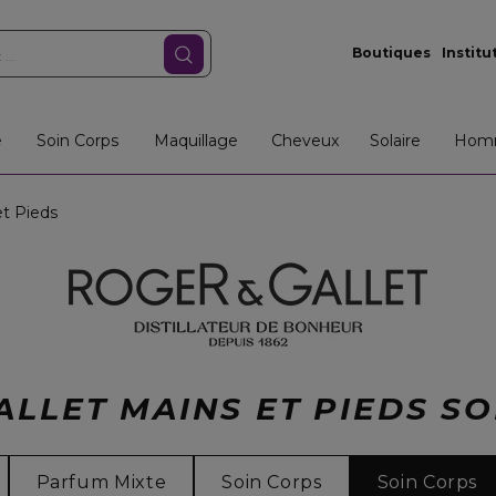
Boutiques
Institu
e
Soin Corps
Maquillage
Cheveux
Solaire
Hom
t Pieds
LLET MAINS ET PIEDS S
Parfum Mixte
Soin Corps
Soin Corps