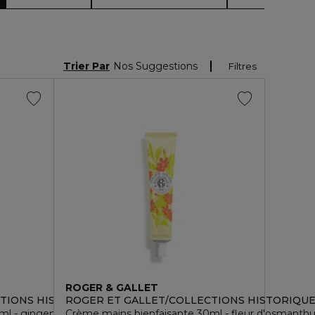
Trier Par
Nos Suggestions
Filtres
ROGER & GALLET
TIONS HISTORIQUES
ROGER ET GALLET/COLLECTIONS HISTORIQU
ml - gingembre rouge
Crème mains bienfaisante 30ml - fleur d'osmanth