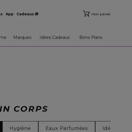
ts
App
Cadeaux 🎁
Mon panier
me
Marques
Idées Cadeaux
Bons Plans
OIN CORPS
Hygiène
Eaux Parfumées
Idées Cade