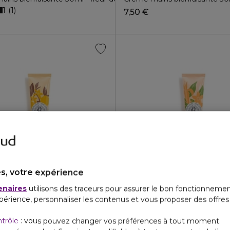
1
1
7,50 €
s, votre expérience
& GALLET
ROGER & GALLET
enaires
utilisons des traceurs pour assurer le bon fonctionnemen
ET GALLET/COLLECTIONS HISTORIQUES
ROGER ET GALLET/COLLEC
périence, personnaliser les contenus et vous proposer des offre
ins bienfaisante 30ml - bois d'orange
Crème mains bienfaisante 30
3
1
7,50 €
ntrôle
: vous pouvez changer vos préférences à tout moment.