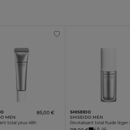
DO
SHISEIDO
85,00 €
DO MEN
SHISEIDO MEN
GER
sant total yeux 48h
Revitalisant total fluide léger
4.8
4