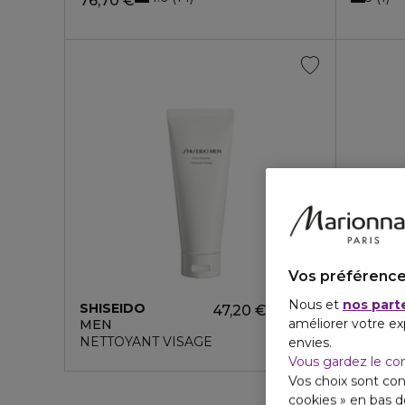
76,70 €
Vos préférence
Nous et
nos part
4.5
6
SHISEIDO
47,20 €
améliorer votre ex
MEN
NETTOYANT VISAGE
envies.
Vous gardez le co
Vos choix sont con
cookies » en bas 