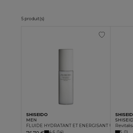
5 Produits Affichés
5 produit(s)
SHISEIDO
SHISEI
MEN
SHISEI
FLUIDE HYDRATANT ET ENERGISANT ULTRA LE
Revitali
4.6
5
14
1