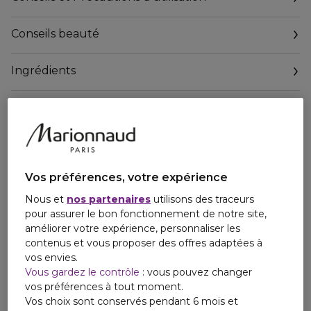
de la jeunesse.
Conseils beauté
Sa texture enveloppante, fine et soyeuse, fusionne avec la
peau et y dépose les actifs bénéfiques de la Formule Trio-
Moléculaire®, d’ingrédients ciblés tels que les extraits de
Ingrédients
cellules souches de Lotus Japonicus, des super
réactivateurs du processus naturel de régénération.
Hydratée, lissée et tonique, la peau est repulpée, éclatante
de jeunesse, et le maintien parfait.
Vos préférences, votre expérience
Nous et
nos partenaires
utilisons des traceurs
pour assurer le bon fonctionnement de notre site,
améliorer votre expérience, personnaliser les
contenus et vous proposer des offres adaptées à
vos envies.
Vous gardez le contrôle
: vous pouvez changer
vos préférences à tout moment.
Vos choix sont conservés pendant 6 mois et