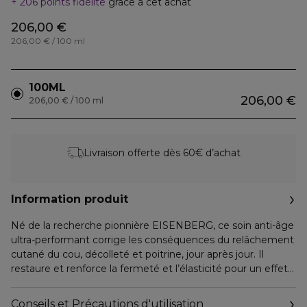
206 points fidélité
grâce à cet achat
206,00 €
206,00 € / 100 ml
100ML
206,00 €
206,00 € / 100 ml
Livraison offerte dès 60€ d’achat
Information produit
Né de la recherche pionnière EISENBERG, ce soin anti-âge
ultra-performant corrige les conséquences du relâchement
cutané du cou, décolleté et poitrine, jour après jour. Il
restaure et renforce la fermeté et l’élasticité pour un effet
lift regalbant remarquable, et combat le vieillissement
prématuré par la stimulation de l’expression des protéines
Conseils et Précautions d'utilisation