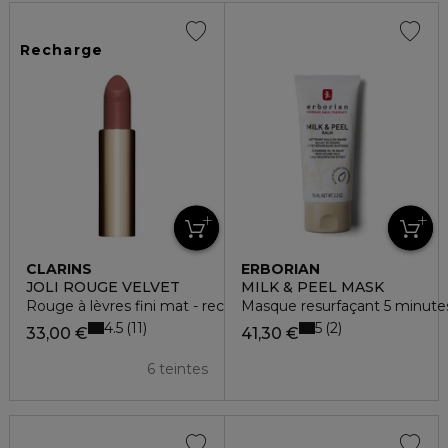
Recharge
CLARINS
ERBORIAN
JOLI ROUGE VELVET
MILK & PEEL MASK
Rouge à lèvres fini mat - recharge
Masque resurfaçant 5 minutes
4.5
5
11
2
33,00 €
41,30 €
6 teintes