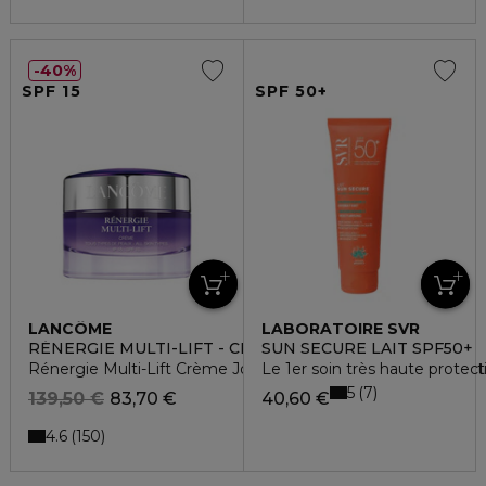
40%
SPF 15
SPF 50+
LANCÔME
LABORATOIRE SVR
RÉNERGIE MULTI-LIFT - CREME ANTI-AGE
SUN SECURE LAIT SPF50+
Rénergie Multi-Lift Crème Jour SPF 15 Soin Lifting Redéfini
Le 1er soin très haute protect
5
7
139,50 €
83,70 €
40,60 €
4.6
150