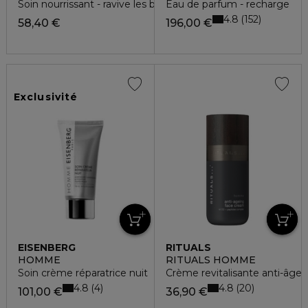
Soin nourrissant - ravive les blonds à blonds très clairs
Eau de parfum - recharge
4.8
152
58,40 €
196,00 €
Exclusivité
EISENBERG
RITUALS
HOMME
RITUALS HOMME
Soin crème réparatrice nuit
Crème revitalisante anti-âge
4.8
4.8
4
20
101,00 €
36,90 €