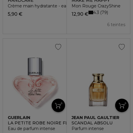
HANDCARE
MAKE ME HAPPY
Crème main hydratante - earth
Mon Rouge CrazyShine
4.3
79
5,90 €
12,90 €
6 teintes
GUERLAIN
JEAN PAUL GAULTIER
LA PETITE ROBE NOIRE FLACON CŒUR
SCANDAL ABSOLU
Eau de parfum intense
Parfum intense