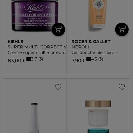
KIEHLS
ROGER & GALLET
SUPER MULTI-CORRECTIVE
NÉROLI
Crème super multi-correctrice anti-âge global SPF30
Gel douche bienfaisant
3.7
4.3
3
3
83,00 €
7,90 €