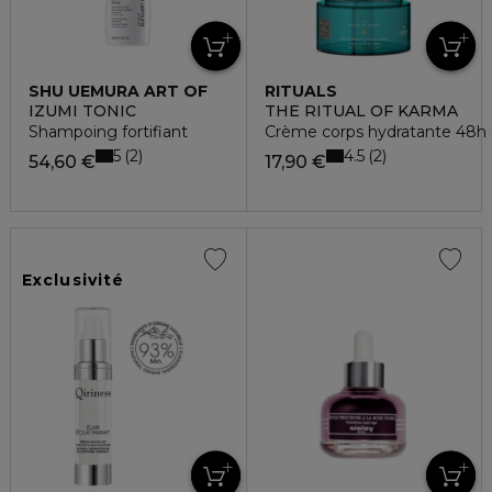
SHU UEMURA ART OF
RITUALS
HAIR
IZUMI TONIC
THE RITUAL OF KARMA
Shampoing fortifiant
Crème corps hydratante 48h 
5
4.5
2
2
54,60 €
17,90 €
Exclusivité