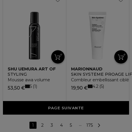
SHU UEMURA ART OF
MARIONNAUD
HAIR
STYLING
SKIN SYSTÈME PROAGE LI
Mousse awa volume
Combleur embellissant ciblé
5
4.2
1
5
53,50 €
19,90 €
PAGE SUIVANTE
1
2
3
4
5
···
175