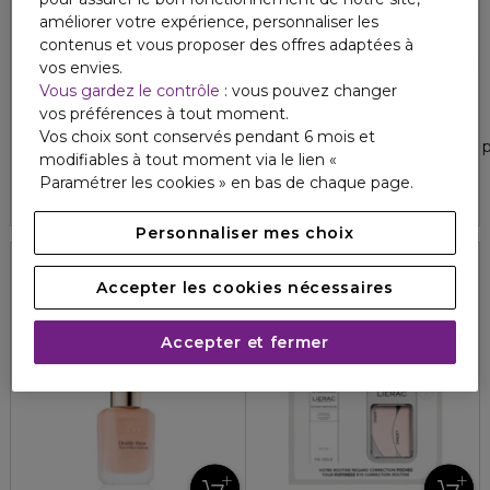
améliorer votre expérience, personnaliser les
contenus et vous proposer des offres adaptées à
vos envies.
Vous gardez le contrôle
: vous pouvez changer
LAZARTIGUE
GUERLAIN
vos préférences à tout moment.
NOURISH
AQUA ALLEGORIA FORTE
Vos choix sont conservés pendant 6 mois et
Masque haute nutrition
Oud yuzu - recharge eau de 
modifiables à tout moment via le lien «
5
2
56,10 €
224,00 €
Paramétrer les cookies » en bas de chaque page.
Personnaliser mes choix
Accepter les cookies nécessaires
SPF 10
Accepter et fermer