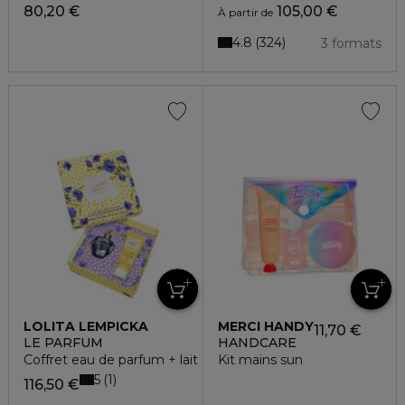
80,20 €
105,00 €
À partir de
4.8
324
3 formats
LOLITA LEMPICKA
MERCI HANDY
11,70 €
LE PARFUM
HANDCARE
Coffret eau de parfum + lait corps parfumée
Kit mains sun
5
1
116,50 €