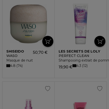
SHISEIDO
LES SECRETS DE LOLY
50,70 €
WASO
PERFECT CLEAN
Masque de nuit
Shampooing extrait de pomm
4.8
4.3
74
12
19,90 €