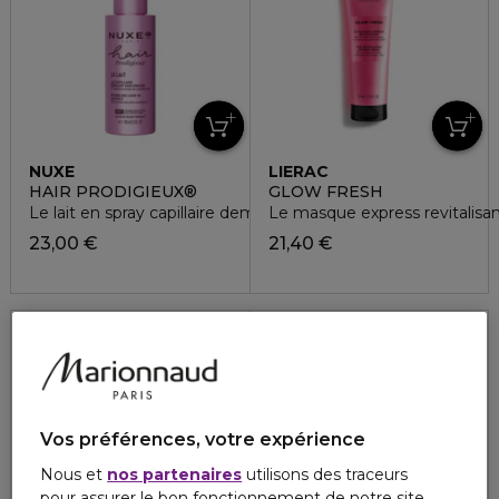
NUXE
LIERAC
HAIR PRODIGIEUX®
GLOW FRESH
Le lait en spray capillaire demelant sans rincage
Le masque express revitalisa
23,00 €
21,40 €
Vegan
Vos préférences, votre expérience
Nous et
nos partenaires
utilisons des traceurs
pour assurer le bon fonctionnement de notre site,