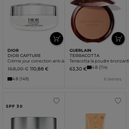
DIOR
GUERLAIN
DIOR CAPTURE
TERRACOTTA
Crème jour correction anti-âge haute performance rides et 
Terracotta la poudre bronzante
4.8
114
168,00 €
110,88 €
63,30 €
4.8
149
6 teintes
SPF 30