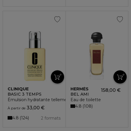
CLINIQUE
HERMÈS
158,00 €
BASIC 3 TEMPS
BEL AMI
Émulsion hydratante tellement différente
Eau de toilette
4.8
108
33,00 €
À partir de
4.8
124
2 formats