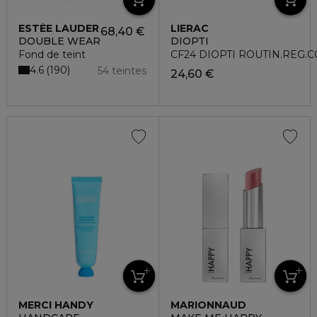
ESTÉE LAUDER
LIERAC
68,40 €
DOUBLE WEAR
DIOPTI
Fond de teint
CF24 DIOPTI ROUTIN.REG.
4.6
190
54 teintes
24,60 €
MERCI HANDY
MARIONNAUD