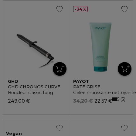
34%
GHD
PAYOT
GHD CHRONOS CURVE
PÂTE GRISE
Boucleur classic tong
Gelée moussante nettoyante 
5
3
249,00 €
34,20 €
22,57 €
Vegan