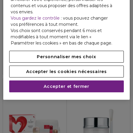
contenus et vous proposer des offres adaptées à
vos envies.
Vous gardez le contrôle
: vous pouvez changer
vos préférences à tout moment.
Vos choix sont conservés pendant 6 mois et
modifiables à tout moment via le lien «
LANCÔME
LABORATOIRE SVR
Paramétrer les cookies » en bas de chaque page.
RENERGIE COLLAGEN LIFT-XTEND
TOPIALYSE
Crème anti-âge hautement raffermissante
Huile lavante
Personnaliser mes choix
5
2
130,00 €
12,30 €
Accepter les cookies nécessaires
Accepter et fermer