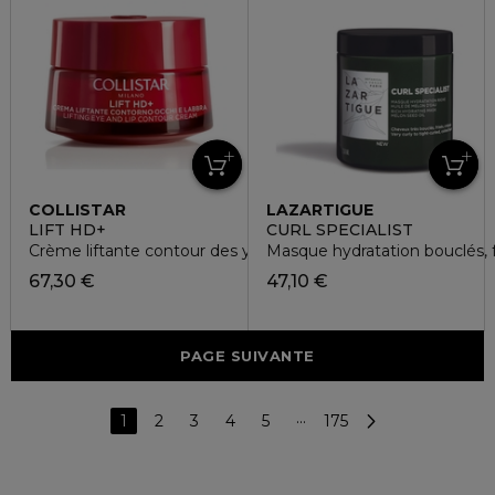
COLLISTAR
LAZARTIGUE
LIFT HD+
CURL SPECIALIST
Crème liftante contour des yeux et lèvres
Masque hydratation bouclés, f
67,30 €
47,10 €
PAGE SUIVANTE
1
2
3
4
5
···
175