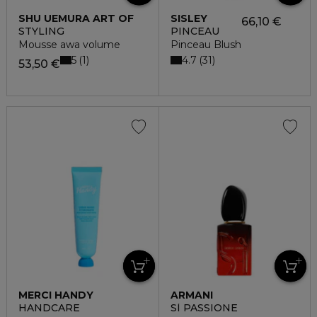
SHU UEMURA ART OF
SISLEY
66,10 €
HAIR
STYLING
PINCEAU
Mousse awa volume
Pinceau Blush
5
4.7
1
31
53,50 €
MERCI HANDY
ARMANI
HANDCARE
SÌ PASSIONE