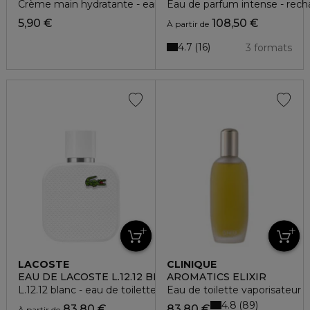
Crème main hydratante - earth
Eau de parfum intense - rech
5,90 €
108,50 €
À partir de
4.7
16
3 formats
LACOSTE
CLINIQUE
EAU DE LACOSTE L.12.12 BLANC
AROMATICS ELIXIR
L.12.12 blanc - eau de toilette
Eau de toilette vaporisateur
4.8
89
83,80 €
83,80 €
À partir de