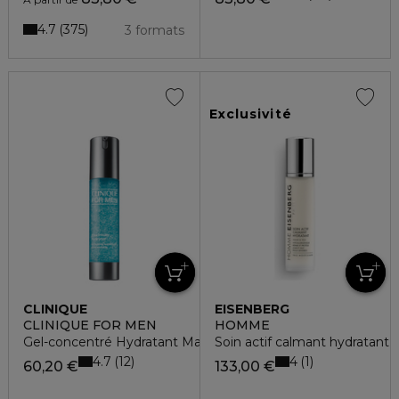
4.7
375
3 formats
Exclusivité
CLINIQUE
EISENBERG
CLINIQUE FOR MEN
HOMME
Gel-concentré Hydratant Maximum
Soin actif calmant hydratant
4.7
4
12
1
60,20 €
133,00 €