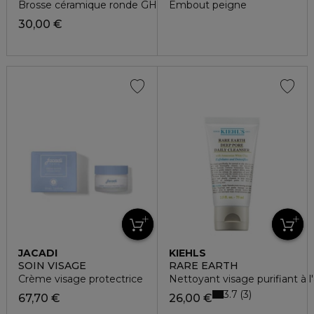
Brosse céramique ronde GHD taille 2 - 35 mm
Embout peigne
30,00 €
JACADI
KIEHLS
SOIN VISAGE
RARE EARTH
Crème visage protectrice
Nettoyant visage purifiant à l
3.7
3
67,70 €
26,00 €