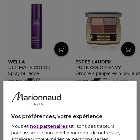
WELLA
ESTÉE LAUDER
PROFESSIONALS
ULTIMATE COLOR
PURE COLOR ENVY
Spray brillance
Ombre à paupières 4 couleur
5
5
1
2
4 teintes
36,00 €
77,90 €
Vos préférences, votre expérience
Nous et
nos partenaires
utilisons des traceurs
pour assurer le bon fonctionnement de notre site,
améliorer votre expérience, personnaliser les