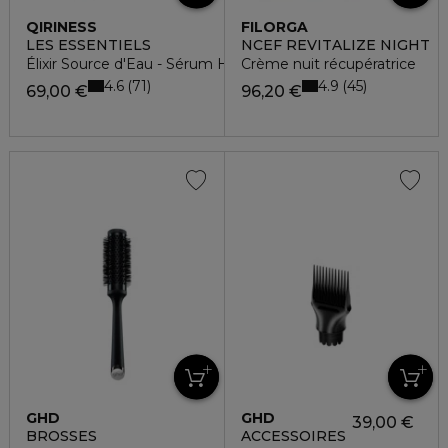
QIRINESS
FILORGA
LES ESSENTIELS
NCEF REVITALIZE NIGHT
Élixir Source d'Eau - Sérum Hydratant Intense
Crème nuit récupératrice
4.6
4.9
71
45
69,00 €
96,20 €
GHD
GHD
39,00 €
BROSSES
ACCESSOIRES