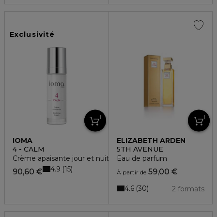
Exclusivité
IOMA
ELIZABETH ARDEN
4 - CALM
5TH AVENUE
Crème apaisante jour et nuit
Eau de parfum
4.9
15
90,60 €
59,00 €
À partir de
4.6
30
2 formats