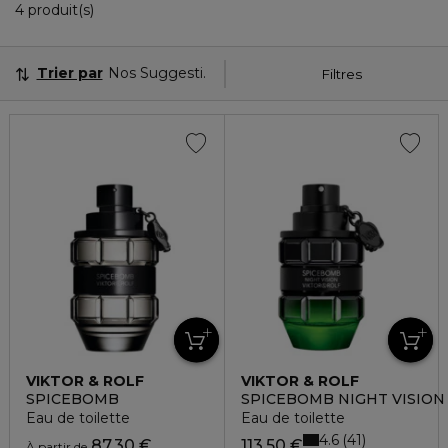
4 Produits Affichés
4 produit(s)
Trier par
Nos Suggestions
Filtres
VIKTOR & ROLF
VIKTOR & ROLF
SPICEBOMB
SPICEBOMB NIGHT VISION
Eau de toilette
Eau de toilette
4.6
41
87,30 €
113,50 €
À partir de