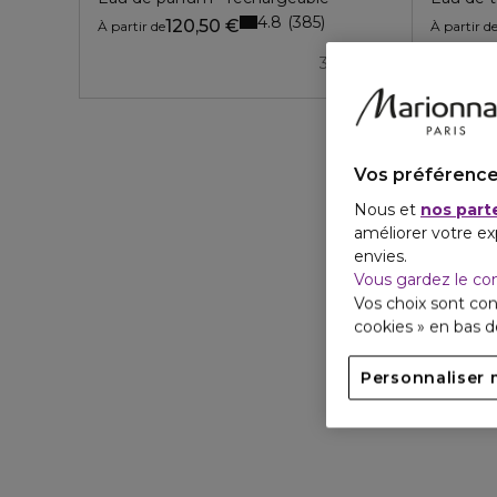
4.8
385
120,50 €
À partir de
À partir d
3 formats
Vos préférence
Nous et
nos part
améliorer votre ex
envies.
Vous gardez le co
Vos choix sont con
cookies » en bas 
Personnaliser 