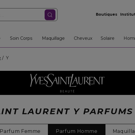
Boutiques
Institu
e
Soin Corps
Maquillage
Cheveux
Solaire
Hom
e
Y
AINT LAURENT Y PARFUM
Parfum Femme
Parfum Homme
Maquill