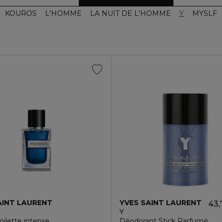
KOUROS
L'HOMME
LA NUIT DE L'HOMME
Y
MYSLF
AINT LAURENT
YVES SAINT LAURENT
43,
Y
oilette intense
Déodorant Stick Parfumé