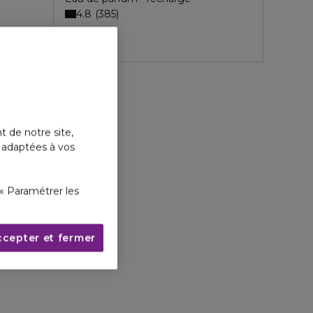
4.8
385
t de notre site,
s adaptées à vos
« Paramétrer les
ccepter et fermer