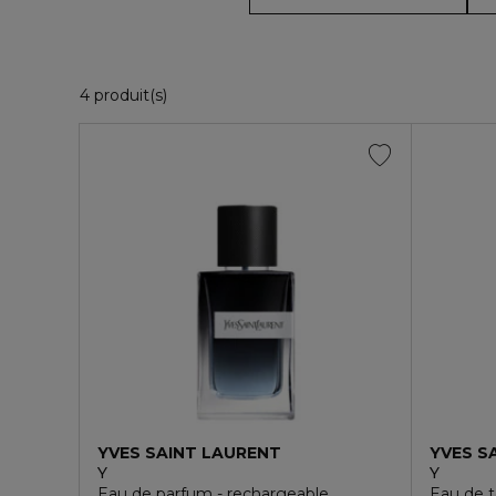
4 Produits Affichés
4 produit(s)
YVES SAINT LAURENT
YVES S
Y
Y
Eau de parfum - rechargeable
Eau de t