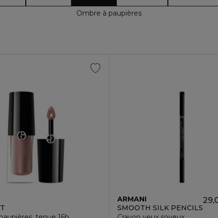
Ombre à paupières
I
ARMANI
29,
NT
SMOOTH SILK PENCILS
 paupières, tenue 16h
Crayon yeux soyeux