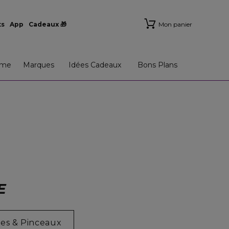
ts
App
Cadeaux 🎁
Mon panier
me
Marques
Idées Cadeaux
Bons Plans
E
res & Pinceaux