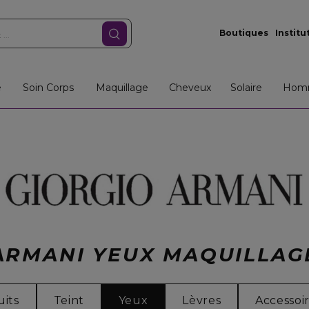
Boutiques
Institu
e
Soin Corps
Maquillage
Cheveux
Solaire
Hom
ARMANI YEUX MAQUILLAG
uits
Teint
Yeux
Lèvres
Accessoi