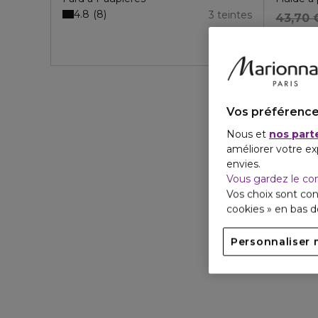
4.8
8
3 teintes
43,70 
Vos préférence
Nous et
nos part
améliorer votre ex
envies.
Vous gardez le co
Vos choix sont con
cookies » en bas 
Personnaliser 