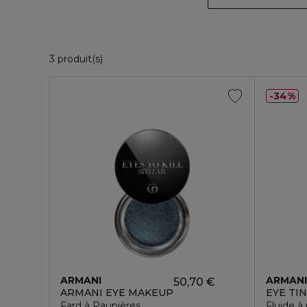
3 Produits Affichés
3 produit(s)
34%
ARMANI
ARMAN
50,70 €
ARMANI EYE MAKEUP
EYE TI
Fard à Paupières
Fluide à