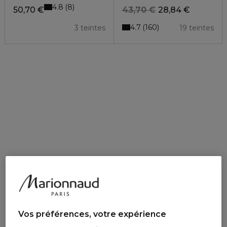
4.8
8
50,70 €
43,70 €
28,84 €
4.7
160
3 teintes
19 teintes
Vos préférences, votre expérience