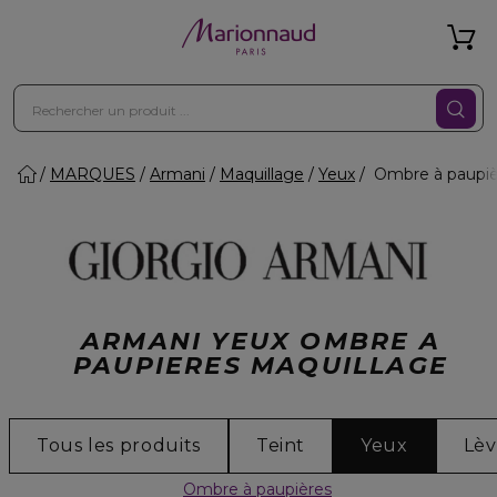
MARQUES
Armani
Maquillage
Yeux
Ombre à paupiè
ARMANI YEUX OMBRE A
PAUPIERES MAQUILLAGE
Tous les produits
Teint
Yeux
Lèv
Ombre à paupières