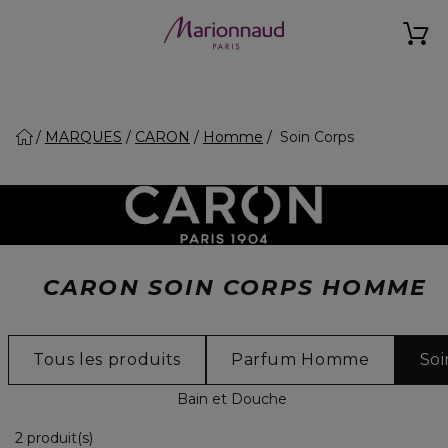
MARQUES
CARON
Homme
Soin Corps
CARON SOIN CORPS HOMME
Tous les produits
Parfum Homme
Soi
Bain et Douche
2 Produits Affichés
2 produit(s)