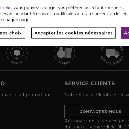
ntrôle
: vous pouvez changer vos préférences à tout moment.
servés pendant 6 mois et modifiables à tout moment via le lien 
de chaque page.
mes choix
Accepter les cookies nécessaires
A
UD
SERVICE CLIENTS
nouvelles et promotions
Notre Service Clients est dis
CONTACTEZ-NOUS
Retrouvez
notre service pou
du lundi au vendredi de 9h à 