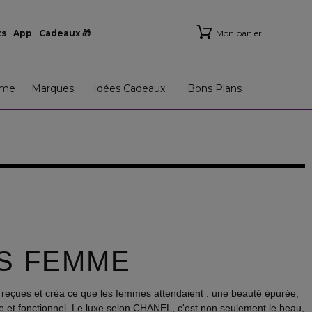
ts
App
Cadeaux 🎁
Mon panier
me
Marques
Idées Cadeaux
Bons Plans
S FEMME
s reçues et créa ce que les femmes attendaient : une beauté épurée,
e et fonctionnel. Le luxe selon CHANEL, c'est non seulement le beau,