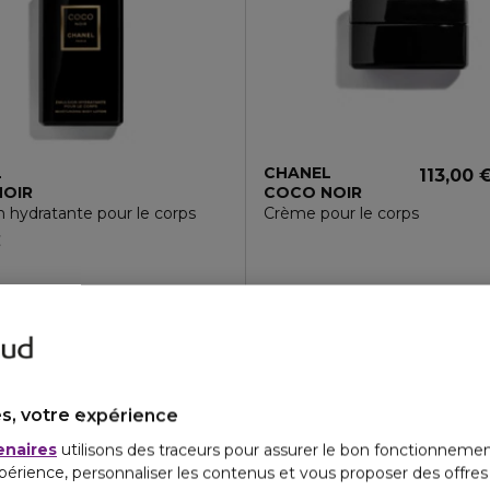
L
CHANEL
113,00 
NOIR
COCO NOIR
 hydratante pour le corps
Crème pour le corps
€
s, votre expérience
enaires
utilisons des traceurs pour assurer le bon fonctionnemen
périence, personnaliser les contenus et vous proposer des offre