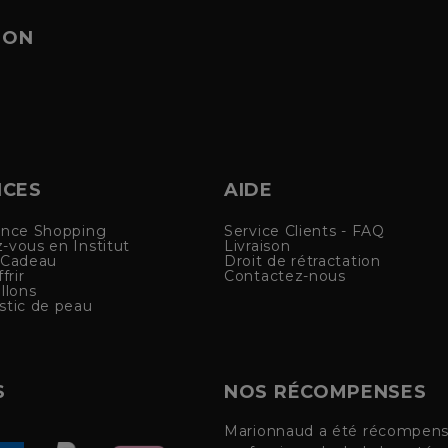
ION
ICES
AIDE
ence Shopping
Service Clients - FAQ
-vous en Institut
Livraison
 Cadeau
Droit de rétractation
frir
Contactez-nous
llons
stic de peau
S
NOS RÉCOMPENSES
Marionnaud a été récompensé 