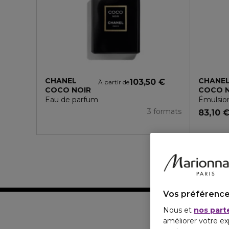
CHANEL
CHANE
103,50 €
À partir de
COCO NOIR
COCO 
Eau de parfum
Émulsion
3 formats
83,10 
Vos préférence
Nous et
nos part
améliorer votre ex