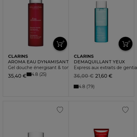
CLARINS
CLARINS
AROMA EAU DYNAMISANTE
DEMAQUILLANT YEUX
Gel douche énergisant & tonifiant
Express aux extraits de genti
4.8
25
35,40 €
36,00 €
21,60 €
4.8
79