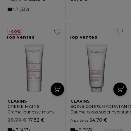
4.7
332
40%
Top ventes
Top ventes
CLARINS
CLARINS
CREME MAINS
SOINS CORPS HYDRATANT
Crème jeunesse mains
Baume corps super hydratant 
29,70 €
17,82 €
54,70 €
À partir de
4.7
4.8
403
263
2 formats