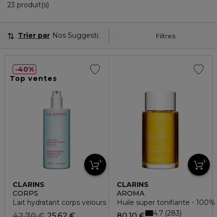
23 Produits Affichés
23 produit(s)
Trier par
Nos Suggestions
Filtres
40%
Top ventes
CLARINS
CLARINS
CORPS
AROMA
Lait hydratant corps velours
Huile super tonifiante - 100% 
4.7
283
42,70 €
25,62 €
80,10 €