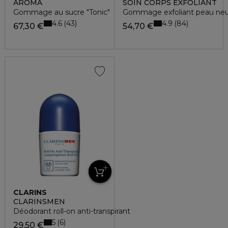
AROMA
SOIN CORPS EXFOLIANT
Gommage au sucre "Tonic"
Gommage exfoliant peau ne
4.6
4.9
43
84
67,30 €
54,70 €
CLARINS
CLARINSMEN
Déodorant roll-on anti-transpirant
5
6
29,50 €