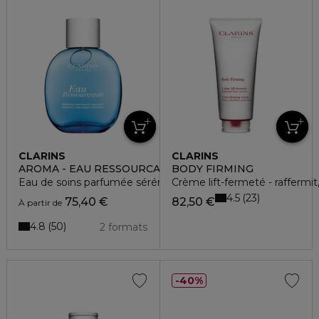
CLARINS
CLARINS
AROMA - EAU RESSOURCANTE
BODY FIRMING
Eau de soins parfumée sérénité, fraîcheur, douceur
Crème lift-fermeté - raffermit,
4.5
23
75,40 €
82,50 €
À partir de
4.8
50
2 formats
40%