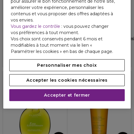
pour assurer le bon fonctionnement de notre site,
améliorer votre expérience, personnaliser les
contenus et vous proposer des offres adaptées à
vos envies.
Vous gardez le contrôle
: vous pouvez changer
CLARINS
CLARINS
vos préférences à tout moment.
CORPS ZONE SPECIFIQUE
MASVELT ADVANCED
Baume Jeunesse des Mains 96% d’ingrédients d’origine natu
Crème corps anti-rondeurs re
Vos choix sont conservés pendant 6 mois et
4.1
modifiables à tout moment via le lien «
18
32,60 €
19,56 €
74,40 €
Paramétrer les cookies » en bas de chaque page.
4.3
30
Personnaliser mes choix
Accepter les cookies nécessaires
Accepter et fermer