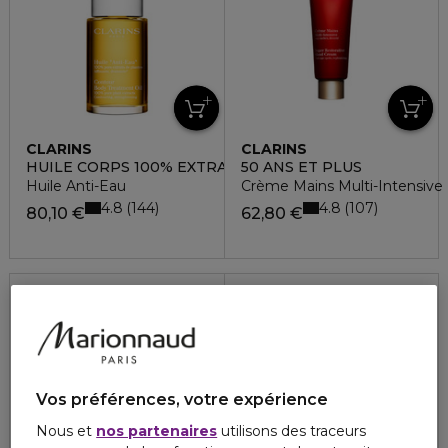
CLARINS
CLARINS
HUILE CORPS 100% EXTRAITS DE PLANTES
50 ANS ET PLUS
Huile Anti-Eau
Crème Mains Multi-Intensive
4.8
4.8
144
107
80,10 €
62,80 €
40%
Vos préférences, votre expérience
Nous et
nos partenaires
utilisons des traceurs