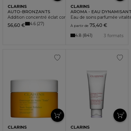
CLARINS
CLARINS
AUTO-BRONZANTS
AROMA - EAU DYNAMISAN
Addition concentré éclat corps
Eau de soins parfumée vitalité
4.6
27
56,60 €
75,40 €
À partir de
4.8
841
3 formats
CLARINS
CLARINS