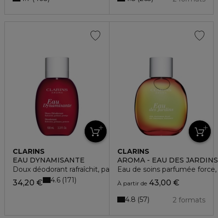
CLARINS
CLARINS
EAU DYNAMISANTE
AROMA - EAU DES JARDINS
Doux déodorant rafraîchit, parfume, protège
Eau de soins parfumée force, 
4.6
171
34,20 €
43,00 €
À partir de
4.8
57
2 formats