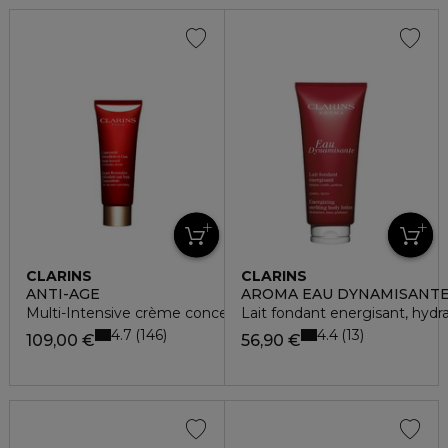
CLARINS
CLARINS
ANTI-AGE
AROMA EAU DYNAMISANT
Multi-Intensive crème concentré décolleté et cou
Lait fondant energisant, hydra
4.7
4.4
146
13
109,00 €
56,90 €