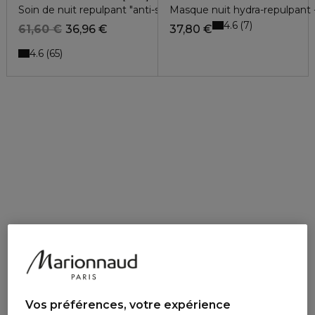
Soin de nuit repulpant "anti-soif" - toutes peaux
Masque nuit hydra-repulpant 
4.6
7
61,60 €
36,96 €
37,80 €
4.6
65
Vos préférences, votre expérience