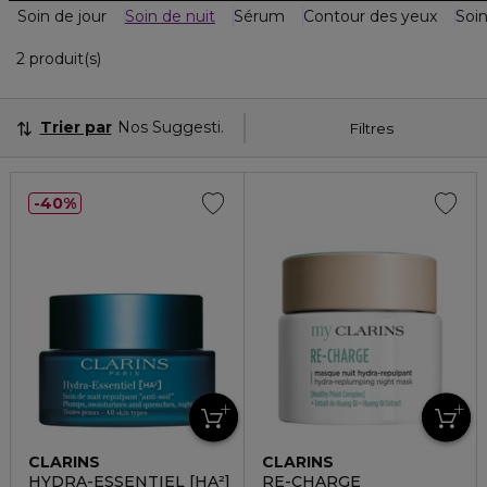
Soin de jour
Soin de nuit
Sérum
Contour des yeux
Soin
2 Produits Affichés
2 produit(s)
Trier par
Nos Suggestions
Filtres
40%
CLARINS
CLARINS
HYDRA-ESSENTIEL [HA²]
RE-CHARGE