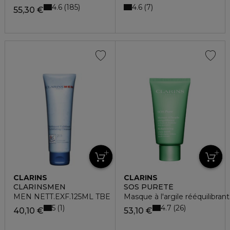
4.6
4.6
185
7
55,30 €
CLARINS
CLARINS
CLARINSMEN
SOS PURETÉ
MEN NETT.EXF.125ML TBE
Masque à l'argile rééquilibrant
5
4.7
1
26
40,10 €
53,10 €