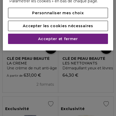
Paramétrer les cookies » en bas de chaque page.
Exclusivité
Exclusivité
Personnaliser mes choix
Accepter les cookies nécessaires
Accepter et fermer
CLÉ DE PEAU BEAUTÉ
CLÉ DE PEAU BEAUTÉ
LA CREME
LES NETTOYANTS
Une crème de nuit anti-âge - recharge
Démaquillant yeux et lèvres
631,00 €
64,30 €
À partir de
2 formats
Exclusivité
Exclusivité