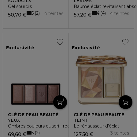
SOURCILS
LÈVRES
Gel sourcils
Baume éclat revitalisant abso
5
4
2
4
4 teintes
4 teintes
50,70 €
57,20 €
Exclusivité
Exclusivité
CLÉ DE PEAU BEAUTÉ
CLÉ DE PEAU BEAUTÉ
YEUX
TEINT
Ombres couleurs quadri - recharge
Le réhausseur d'éclat
5
2
3 teintes
69,60 €
127,50 €