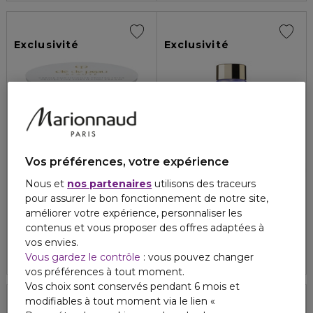
Exclusivité
Exclusivité
Vos préférences, votre expérience
Nous et
nos partenaires
utilisons des traceurs
CLÉ DE PEAU BEAUTÉ
CLÉ DE PEAU BEAUTÉ
pour assurer le bon fonctionnement de notre site,
KEY RADIANCE CARE
SPECIALIST CARE
améliorer votre expérience, personnaliser les
Crème fortifiante protectrice - recharge
Soin correcteur essentiel
contenus et vous proposer des offres adaptées à
vos envies.
144,50 €
134,50 €
Vous gardez le contrôle
: vous pouvez changer
vos préférences à tout moment.
Vos choix sont conservés pendant 6 mois et
modifiables à tout moment via le lien «