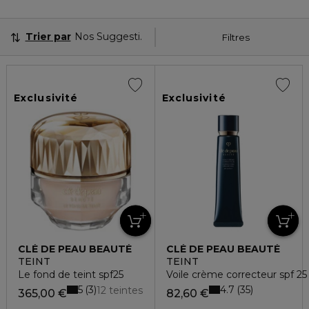
Trier par
Nos Suggestions
Filtres
Exclusivité
Exclusivité
CLÉ DE PEAU BEAUTÉ
CLÉ DE PEAU BEAUTÉ
TEINT
TEINT
Le fond de teint spf25
Voile crème correcteur spf 25
5
4.7
3
35
12 teintes
365,00 €
82,60 €