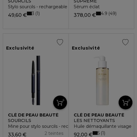
SOURCILS
SUPRÊME
Stylo sourcils - rechargeable
Sérum éclat
3
4.9
1
49
49,60 €
378,00 €
Exclusivité
Exclusivité
CLÉ DE PEAU BEAUTÉ
CLÉ DE PEAU BEAUTÉ
SOURCILS
LES NETTOYANTS
Mine pour stylo sourcils - recharge
Huile démaquillante visage
5
1
2 teintes
33,60 €
92,00 €