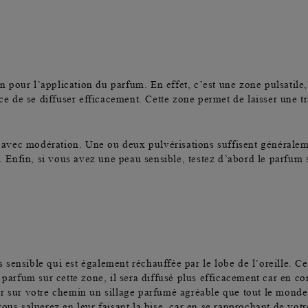
 pour l’application du parfum. En effet, c’est une
zone pulsatile
ance de se diffuser efficacement. Cette zone permet de laisser une
re avec modération. Une ou deux pulvérisations suffisent généraleme
r. Enfin, si vous avez une peau sensible, testez d’abord le parfum 
ès sensible qui est également réchauffée par le lobe de l’oreille. 
 parfum sur cette zone, il sera diffusé plus efficacement car en c
sser sur votre chemin un sillage parfumé agréable que tout le monde
ous saluerez en leur faisant la bise, car en se rapprochant de votr