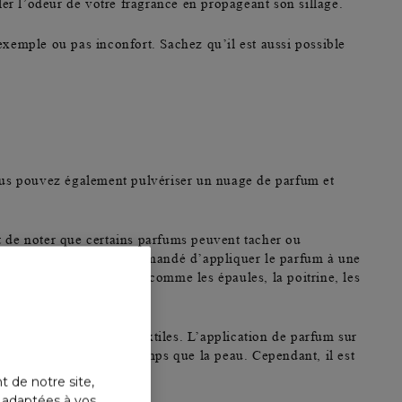
er l’odeur de votre fragrance en propageant son sillage.
 exemple ou pas inconfort. Sachez qu’il est aussi possible
 vous pouvez également pulvériser un
nuage de parfum
et
ant de noter que certains parfums peuvent tacher ou
 vêtements
, il est recommandé d’appliquer le parfum à une
uvent se fixer facilement, comme les
épaules, la poitrine, les
rations sur les fibres textiles. L’application de parfum sur
les odorantes plus longtemps que la peau. Cependant, il est
t de notre site,
s adaptées à vos