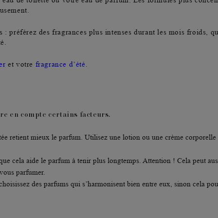
e eau de toilette ou votre eau de parfum. Les
formules plus concent
eusement.
 : préférez des fragrances plus intenses durant les mois froids, q
é.
er
et votre
fragrance d’été
.
dre en compte certains
facteurs
.
e retient mieux le parfum. Utilisez une
lotion ou une crème corporelle
ue cela aide le parfum à tenir plus longtemps. Attention ! Cela peut auss
 vous parfumer.
hoisissez des parfums qui s’harmonisent bien entre eux, sinon cela pou