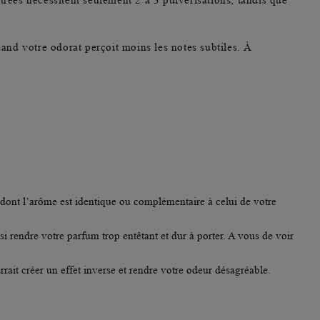
rées nécessitent seulement 2 à 3 pulvérisations
, tandis que
uand votre odorat perçoit moins les notes subtiles. À
dont l’arôme est identique ou complémentaire à celui de votre
i rendre votre parfum trop entêtant et dur à porter. A vous de voir
rrait créer un
effet inverse
et rendre votre odeur désagréable.