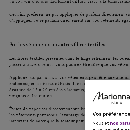
va pouvoir être plus facilement diffusé grâce à la températu
Certains préfèrent ne pas appliquer de parfum directement sur
d’appliquer votre parfum directement sur vos vêtements éga
Sur les vêtements ou autres fibres textiles
Les fibres textiles présentes dans le linge retiennent les o
passer à travers. Ainsi, vous pourrez être sûre que vos vête
Appliquer du
parfum sur vos vêtements
peut être une alterna
endommager les tissus délicats. Il est donc conseillé d’utili
distance de 15 à 20 cm des vêtements
, en veillant à vaporis
poignets et les ourlets
.
Évitez de vaporiser directement sur les tissus pour ne pas ris
Vos préférence
les vêtements peut avoir l’avantage de prolonger la durée de 
important de noter que la
senteur peut être différente selon l
Nous et
nos part
améliorer votre ex