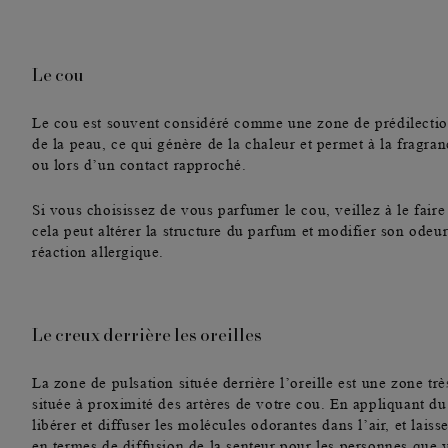
Le cou
Le
cou
est souvent considéré comme une zone de prédilection
de la peau, ce qui génère de la chaleur et permet à la fragr
ou lors d’un contact rapproché.
Si vous choisissez de vous
parfumer le cou
, veillez à le fai
cela peut altérer la structure du parfum et modifier son odeu
réaction allergique.
Le creux derrière les oreilles
La
zone de pulsation
située derrière l’oreille est une zone tr
située à
proximité des artères de votre cou
. En appliquant du
libérer et diffuser les molécules odorantes dans l’air, et lai
en termes de diffusion de la senteur pour les personnes que v