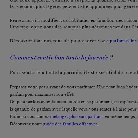
Une autre approche consiste à adapter la quantité selon votr
les versions plus légères peuvent être appliquées plus génér
Pensez aussi à modifier vos habitudes en fonction des saisons
l’inverse, optez pour des senteurs plus aériennes pendant l’ét
Découvrez tous nos conseils pour choisir votre
parfum d’hiv
Comment sentir bon toute la journée
?
Pour
sentir bon toute la journée,
il est essentiel de pren
Préparez votre
peau
avant de vous parfumer. Une peau bien hydraté
parfum pour maximiser son effet.
On peut parfois avoir la main lourde en se parfumant, en espérant q
la quantité de parfum avec laquelle vous vous sentez à l’aise pour
Enfin, si vous aimez
mélanger plusieurs parfums
en même temps, c
Découvrez notre
guide des familles olfactives
.