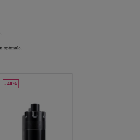
.
n optimale.
40%