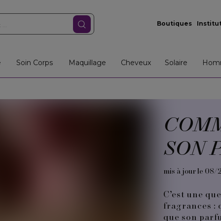
Boutiques
Institu
e
Soin Corps
Maquillage
Cheveux
Solaire
Hom
COMM
SON 
mis à jour le 08/
C’est une qu
fragrances : 
que son parf