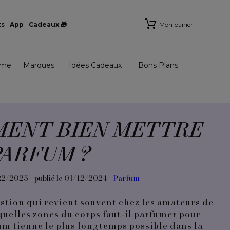
ts
App
Cadeaux 🎁
Mon panier
me
Marques
Idées Cadeaux
Bons Plans
ENT BIEN METTRE
PARFUM ?
22/2025 | publié le 01/12/2024 |
Parfum
estion qui revient souvent chez les amateurs de
quelles zones du corps faut-il parfumer pour
um tienne le plus longtemps possible dans la