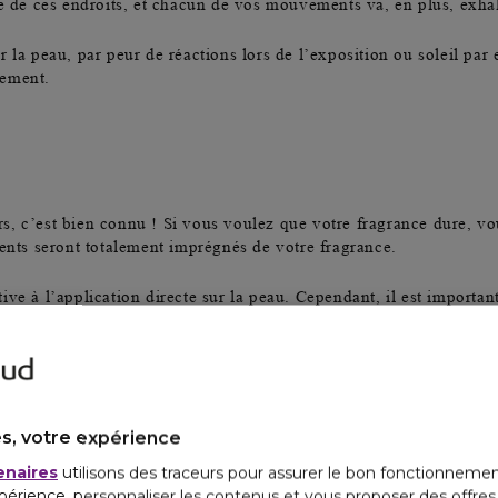
re de ces endroits, et chacun de vos mouvements va, en plus, exhal
 la peau, par peur de réactions lors de l’exposition ou soleil par
lement.
deurs, c’est bien connu ! Si vous voulez que votre fragrance dure,
ments seront totalement imprégnés de votre fragrance.
tive à l’application directe sur la peau. Cependant, il est import
ser cette technique avec précaution. Si vous souhaitez
parfumer vos
er une petite quantité sur les zones où les molécules odorantes pe
quer de les abimer, car cela peut entraîner des taches ou des décolo
s, votre expérience
vie de la senteur, car les tissus ont tendance à retenir les molécu
es types de tissus et la texture des vêtements
.
enaires
utilisons des traceurs pour assurer le bon fonctionnemen
périence, personnaliser les contenus et vous proposer des offre