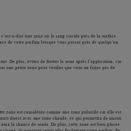
, c’est-à-dire une zone où le sang circule près de la surface
 trace de votre parfum lorsque vous passez près de quelqu’un
nt. De plus, évitez de frotter la zone après l’application, car
sur une petite zone pour vérifier que vous ne faites pas de
Cette zone est considérée comme une zone pulsatile car elle est
ontact direct avec une zone chaude, ce qui permettra de mieux
 aura la chance de sentir. De plus, cette zone est bien placée
e visage, ils pourront sentir plus facilement votre parfum. En