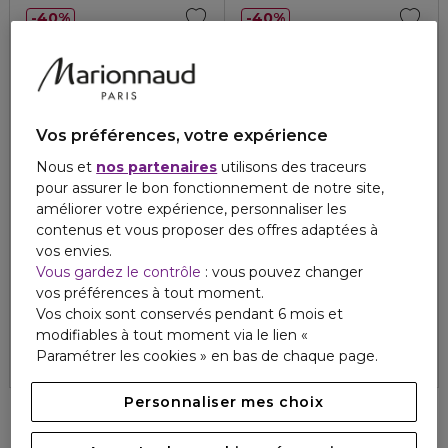
40%
40%
Vos préférences, votre expérience
Nous et
nos partenaires
utilisons des traceurs
pour assurer le bon fonctionnement de notre site,
améliorer votre expérience, personnaliser les
contenus et vous proposer des offres adaptées à
vos envies.
DIESEL
DIESEL
Vous gardez le contrôle
: vous pouvez changer
SOUND OF THE BRAVE
D BY DIESEL
vos préférences à tout moment.
Eau de toilette
Eau de parfum
Vos choix sont conservés pendant 6 mois et
79,10 €
47,46 €
90,90 €
54,54 €
modifiables à tout moment via le lien «
4.8
4.5
108
6
Paramétrer les cookies » en bas de chaque page.
Personnaliser mes choix