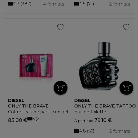
4.7
4.9
387
71
4 formats
2 formats
DIESEL
DIESEL
ONLY THE BRAVE
ONLY THE BRAVE TATTOO
Coffret eau de parfum + gel douche
Eau de toilette
5
2
83,00 €
79,10 €
À partir de
4.8
56
2 formats