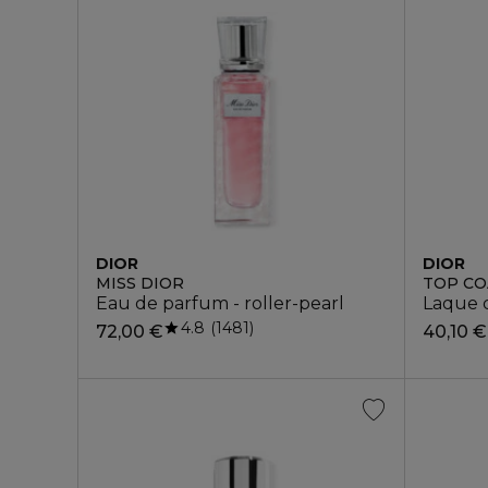
DIOR
DIOR
MISS DIOR
TOP CO
Eau de parfum - roller-pearl
Laque d
4.8
1481
72,00 €
40,10 €