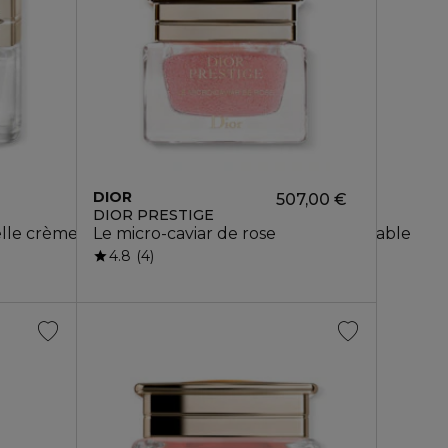
DIOR
507,00 €
DIOR PRESTIGE
lle crème anti-âge haute réparation - rechargeable
Le micro-caviar de rose
4.8
4