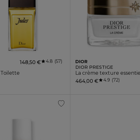
4.8
57
DIOR
148,50 €
DIOR PRESTIGE
Toilette
La crème texture essentie
4.9
72
464,00 €