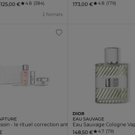
4.8
4.8
384
179
125,00 €
173,00 €
e
2 formats
DIOR
APTURE
EAU SAUVAGE
 soin - le rituel correction anti-âge haute performance
Eau Sauvage Cologne Vap
4.7
79
€
148,50 €