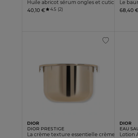
Huile abricot sérum ongles et cuticules
Le baum
4.5
2
40,10 €
68,40 
DIOR
DIOR
DIOR PRESTIGE
EAU SA
La crème texture essentielle crème anti-âge
Lotion