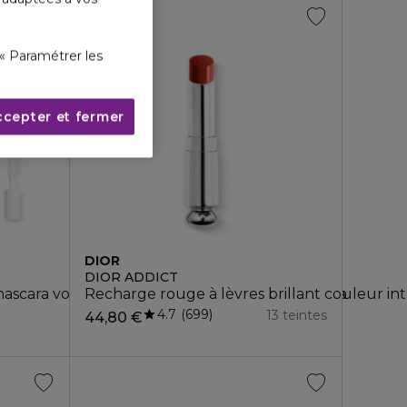
« Paramétrer les
ccepter et fermer
DIOR
DIOR ADDICT
ti-usage
- mascara volume extrême et base-sérum mascara
Recharge rouge à lèvres brillant couleur in
4.7
699
13 teintes
44,80 €