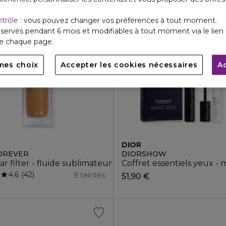
ntrôle
: vous pouvez changer vos préférences à tout moment.
servés pendant 6 mois et modifiables à tout moment via le lien 
de chaque page.
mes choix
Accepter les cookies nécessaires
A
DIOR
OREVER
DIORSHOW
ar filter - fluide sublimateur de teint - illuminateur mul
Coffret essentiels yeux 
4.6
42
9 teintes
€
51,90 €