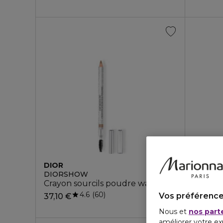
DIOR
DIOR
DIORSHOW
DIORS
Crayon sourcils poudre waterproof
Mascara
4.6
60
6 teintes
Vos préférence
37,10 €
49,60 
Nous et
nos part
améliorer votre ex