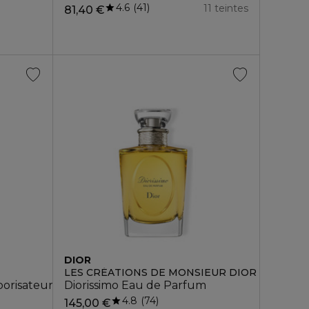
4.6
41
11 teintes
81,40 €
DIOR
LES CRÉATIONS DE MONSIEUR DIOR
orisateur
Diorissimo Eau de Parfum
4.8
74
145,00 €