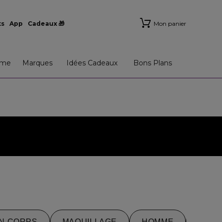
ts
App
Cadeaux 🎁
Mon panier
me
Marques
Idées Cadeaux
Bons Plans
IN CORPS
MAQUILLAGE
HOMME
IDÉE