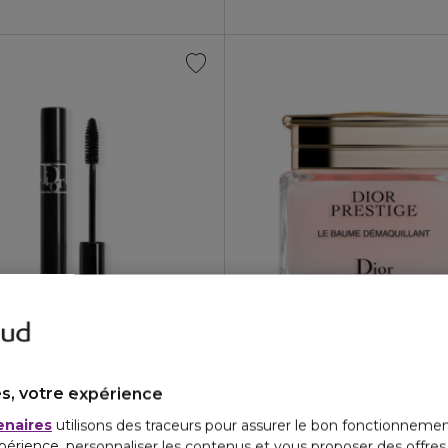
DIOR
HOW WATERPROOF
DIOR PRESTIGE
 waterproof volume sur-mesure effet ajout de cils
Le baume-en-huile démaq
4.3
4.8
126
5
3 teintes
s, votre expérience
€
130,00 €
enaires
utilisons des traceurs pour assurer le bon fonctionnemen
périence, personnaliser les contenus et vous proposer des offre