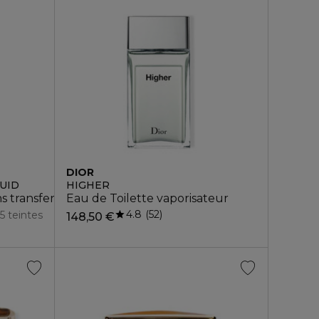
DIOR
UID
HIGHER
ns transfert - mat ultra-pigmenté
Eau de Toilette vaporisateur
4.8
52
5 teintes
148,50 €