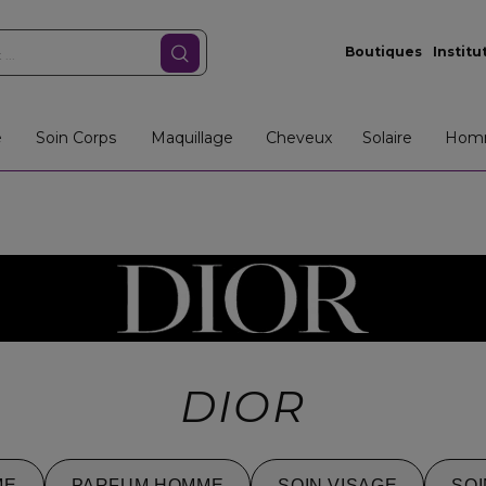
Boutiques
Institu
e
Soin Corps
Maquillage
Cheveux
Solaire
Hom
DIOR
ME
PARFUM HOMME
SOIN VISAGE
SO