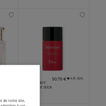
4.8
64
DIOR
50,70 €
FAHRENHEIT
uillant d'exception
Déodorant stick
t de notre site,
s adaptées à vos