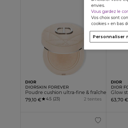
envies.
Vous gardez le co
Vos choix sont con
cookies » en bas 
Personnaliser 
DIOR
DIOR
DIORSKIN FOREVER
DIOR F
Poudre cushion ultra-fine & fraîche
Glow st
4.5
23
2 teintes
79,10 €
63,70 