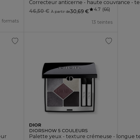
Correcteur anticerne - haute couvrance - te
4.7
66
46,50 €
30,69 €
À partir de
3 formats
13 teintes
DIOR
DIORSHOW 5 COULEURS
eur
Palette yeux - texture crémeuse - longue t