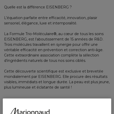
Quelle est la différence EISENBERG ?
L’équation parfaite entre efficacité, innovation, plaisir
sensoriel, élégance, luxe et intemporalité.
La Formule Trio-Moléculaire®, au cœur de tous les soins
EISENBERG, est l’aboutissement de 15 années de R&D.
Trois molécules travaillent en synergie pour offrir une
véritable efficacité en prévention et correction anti-âge.
Cette extraordinaire association complète la sélection
d’ingrédients naturels de tous nos soins ciblés.
Cette découverte scientifique est exclusive et brevetée
mondialement par EISENBERG. Elle procure des résultats
visibles, immédiats et longue durée. La peau est plus jeune,
plus lumineuse et éclatante de santé !
Masser délicatement en faisant fondre les capsules rouges
vitaminées sur le visage humide. Dès que