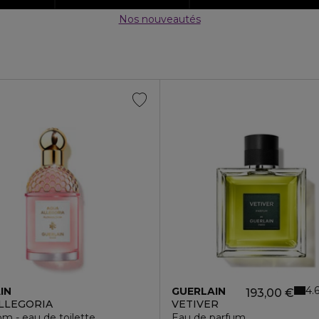
Nos nouveautés
4.
IN
GUERLAIN
193,00 €
LLEGORIA
VETIVER
om - eau de toilette
Eau de parfum