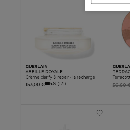
GUERLAIN
GUERLA
ABEILLE ROYALE
TERRA
Crème clarify & repair - la recharge
Terracot
4.8
121
153,00 €
56,60 