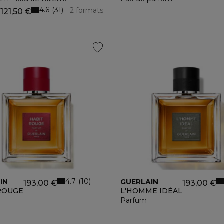
4.6
31
2 formats
121,50 €
e
4.7
10
IN
GUERLAIN
193,00 €
193,00 €
ROUGE
L'HOMME IDÉAL
turelle - recharge
Parfum