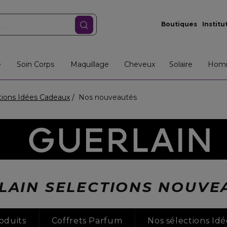
Boutiques
Institu
e
Soin Corps
Maquillage
Cheveux
Solaire
Hom
tions Idées Cadeaux
Nos nouveautés
LAIN SELECTIONS NOUVE
oduits
Coffrets Parfum
Nos sélections Id