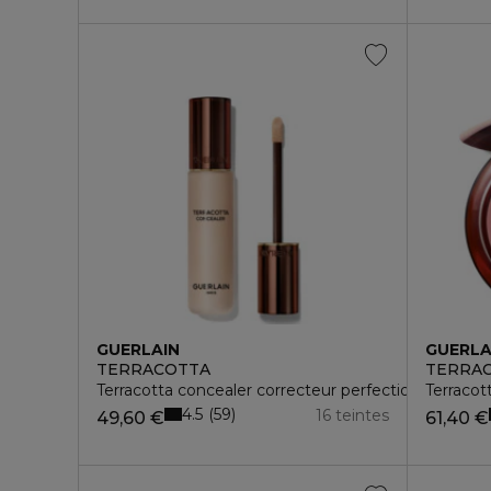
GUERLAIN
GUERLA
TERRACOTTA
TERRA
Terracotta concealer correcteur perfection naturelle
Terracot
4.5
59
16 teintes
49,60 €
61,40 €