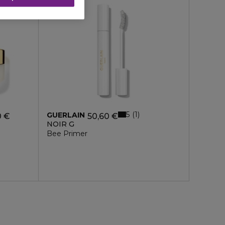
5
1
GUERLAIN
0 €
50,60 €
NOIR G
d'origine naturelle - recharge
Bee Primer