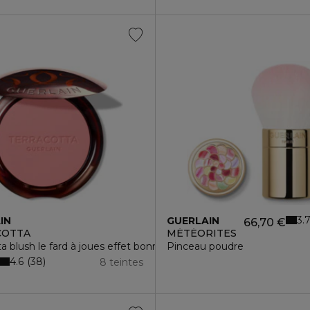
3.
IN
GUERLAIN
66,70 €
COTTA
MÉTÉORITES
 tenue 24h - sans transfert la perfection d?un fluide, la légèret
ta blush le fard à joues effet bonne mine 90% d?ingrédients d?or
Pinceau poudre
4.6
38
8 teintes