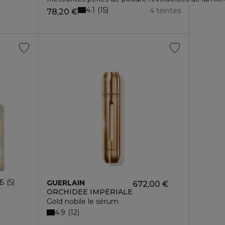
4.1
15
4 teintes
78,20 €
5
5
GUERLAIN
672,00 €
ORCHIDÉE IMPÉRIALE
Gold nobile le sérum
4.9
12