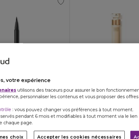
s, votre expérience
IN
GUERLAIN
enaires
utilisons des traceurs pour assurer le bon fonctionnemen
ORCHIDÉE IMPÉRIALE
yeliner graphique tenue 24h - waterproof
Gold nobile le sérum - la rech
périence, personnaliser les contenus et vous proposer des offre
5
4.9
2
12
€
576,00 €
ntrôle
: vous pouvez changer vos préférences à tout moment.
servés pendant 6 mois et modifiables à tout moment via le lien 
de chaque page.
mes choix
Accepter les cookies nécessaires
A