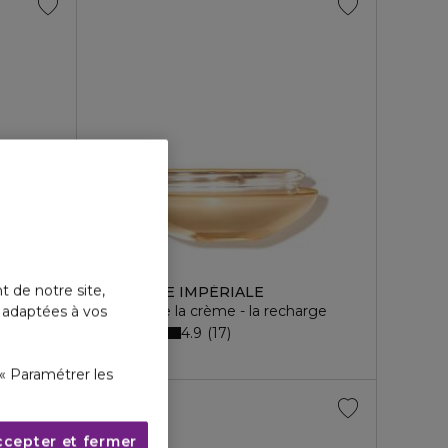
GUERLAIN
t de notre site,
ORCHIDÉE IMPÉRIALE
arge
Gold nobile la crème - la recharge
s adaptées à vos
4.9
17
568,00 €
« Paramétrer les
ccepter et fermer