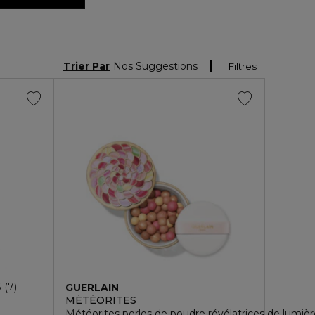
Trier Par
Nos Suggestions
Filtres
6
7
GUERLAIN
MÉTÉORITES
Météorites perles de poudre révélatrices de lumièr