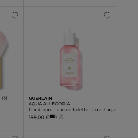
7
3
GUERLAIN
AQUA ALLEGORIA
é d?une poudre
igine naturelle
Florabloom - eau de toilette - la recharge
5
2
199,00 €