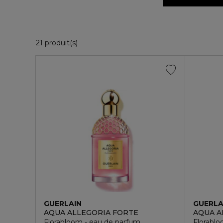
21 Produits Affichés
21 produit(s)
GUERLAIN
GUERLA
AQUA ALLEGORIA FORTE
AQUA A
Florabloom - eau de parfum
Florablo