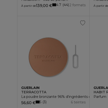
4.7
44
2 formats
139,00 €
À partir de
À partir d
GUERLAIN
GUERLA
TERRACOTTA
HABIT 
La poudre bronzante 96% d'ingrédients d'origine na
Parfum
5
3
6 teintes
56,60 €