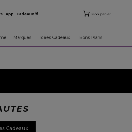
ts
App
Cadeaux 🎁
Mon panier
me
Marques
Idées Cadeaux
Bons Plans
AUTES
ées Cadeaux