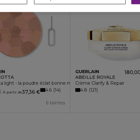
IN
GUERLAIN
180,0
COTTA
ABEILLE ROYALE
ta light - la poudre éclat bonne mine naturelle 96% d'ingrédients 
Crème Clarify & Repair
4.6
4.8
14
121
€
37,36 €
À partir de
6 teintes