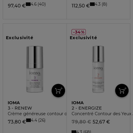
4.6
4.3
40
8
97,40 €
112,50 €
34%
Exclusivité
Exclusivité
IOMA
IOMA
3 - RENEW
2 - ENERGIZE
Crème généreuse contour des yeux
Concentré Contour des Yeux 
4.4
26
73,80 €
79,80 €
52,67 €
4.3
68