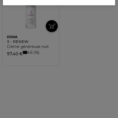
IOMA
3 - RENEW
Crème généreuse nuit
4.6
16
97,40 €