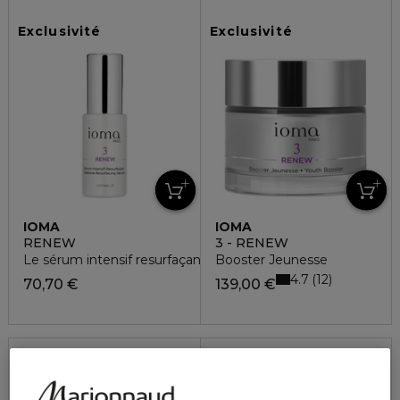
Exclusivité
Exclusivité
IOMA
IOMA
RENEW
3 - RENEW
Le sérum intensif resurfaçant rétinol5
Booster Jeunesse
4.7
12
70,70 €
139,00 €
Exclusivité
Exclusivité