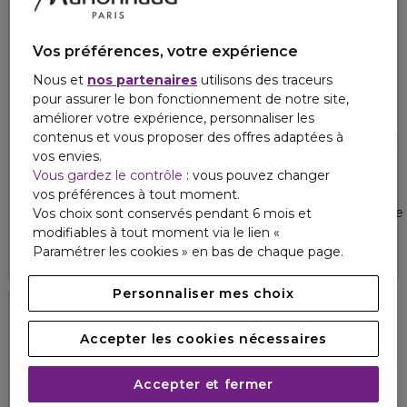
Vos préférences, votre expérience
Nous et
nos partenaires
utilisons des traceurs
pour assurer le bon fonctionnement de notre site,
améliorer votre expérience, personnaliser les
contenus et vous proposer des offres adaptées à
vos envies.
Vous gardez le contrôle
: vous pouvez changer
IOMA
IOMA
79,80 €
vos préférences à tout moment.
2 - ENERGIZE
3 - RENEW
Vitality Shot
Crème Sublime Revitalisante
Vos choix sont conservés pendant 6 mois et
4.4
4.4
modifiables à tout moment via le lien «
105
32
201,00 €
Paramétrer les cookies » en bas de chaque page.
Personnaliser mes choix
Exclusivité
Accepter les cookies nécessaires
Accepter et fermer