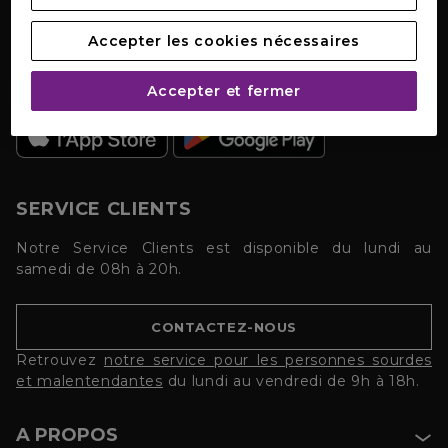
Accepter les cookies nécessaires
TÉLÉCHARGEZ NOTRE APPLICATION
Accepter et fermer
SERVICE CLIENTS
Notre Service Clients est disponible du lundi au
samedi de 08h à 20h.
CONTACTEZ-NOUS
Retrouvez
notre service pour les personnes sourdes
et malentendantes
du lundi au vendredi de 9h à 18h.
A PROPOS