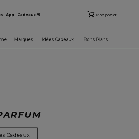
ts
App
Cadeaux 🎁
Mon panier
me
Marques
Idées Cadeaux
Bons Plans
 PARFUM
ées Cadeaux