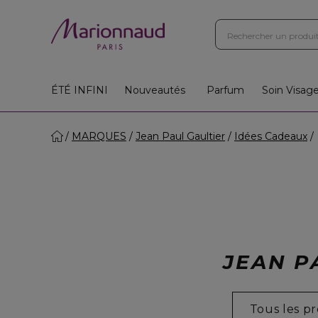
Boutiques
Instituts
App
Cadeaux 🎁
ÉTÉ INFINI
Nouveautés
Parfum
Soin Visag
MARQUES
Jean Paul Gaultier
Idées Cadeaux
JEAN P
Tous les pr