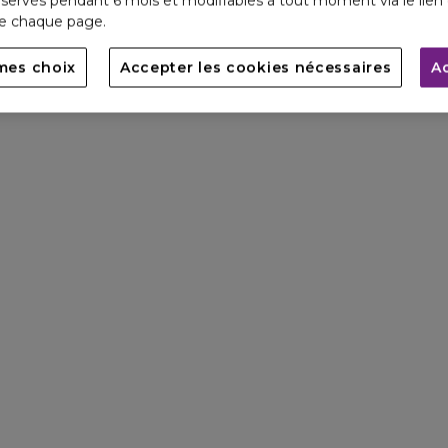
servés pendant 6 mois et modifiables à tout moment via le lien 
de chaque page.
mes choix
Accepter les cookies nécessaires
A