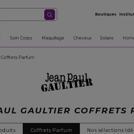
Boutiques
Institu
e
Soin Corps
Maquillage
Cheveux
Solaire
Hom
Coffrets Parfum
AUL GAULTIER COFFRETS
oduits
Coffrets Parfum
Nos sélections Id