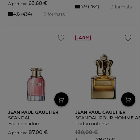
63,60 €
À partir de
4.9
284
3 formats
4.8
434
2 formats
40%
JEAN PAUL GAULTIER
JEAN PAUL GAULTIER
SCANDAL
SCANDAL POUR HOMME A
Eau de parfum
Parfum intense
87,00 €
130,00 €
À partir de
78,00 €