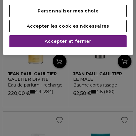
Recharge
Personnaliser mes choix
Accepter les cookies nécessaires
Accepter et fermer
JEAN PAUL GAULTIER
JEAN PAUL GAULTIER
GAULTIER DIVINE
LE MALE
Eau de parfum - recharge
Baume après-rasage
4.9
4.8
284
100
220,00 €
62,50 €