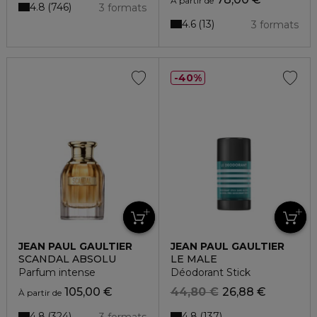
À partir de
4.8
746
3 formats
4.6
13
3 formats
40%
JEAN PAUL GAULTIER
JEAN PAUL GAULTIER
SCANDAL ABSOLU
LE MALE
Parfum intense
Déodorant Stick
105,00 €
44,80 €
26,88 €
À partir de
4.8
4.8
324
137