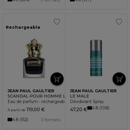
3 formats
Rechargeable
JEAN PAUL GAULTIER
JEAN PAUL GAULTIER
SCANDAL POUR HOMME LE PARFUM
LE MALE
Eau de parfum - rechargeable
Déodorant Spray
4.8
108
119,00 €
47,20 €
À partir de
4.8
152
3 formats