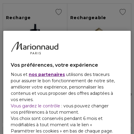
Recharge
Rechargeable
Vos préférences, votre expérience
Nous et
nos partenaires
utilisons des traceurs
pour assurer le bon fonctionnement de notre site,
JEAN PAUL GAULTIER
JEAN PAUL GAULTIER
améliorer votre expérience, personnaliser les
SCANDAL POUR HOMME
SCANDAL POUR HOMME
contenus et vous proposer des offres adaptées à
Eau de toilette - recharge
Eau de toilette rechargeable
vos envies.
4.9
575
178,00 €
107,50 €
À partir de
Vous gardez le contrôle
: vous pouvez changer
vos préférences à tout moment.
4.9
575
2 formats
Vos choix sont conservés pendant 6 mois et
modifiables à tout moment via le lien «
Paramétrer les cookies » en bas de chaque page.