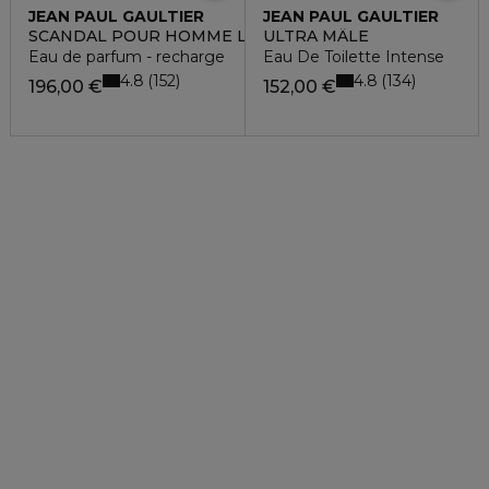
JEAN PAUL GAULTIER
JEAN PAUL GAULTIER
SCANDAL POUR HOMME LE PARFUM
ULTRA MÂLE
Eau de parfum - recharge
Eau De Toilette Intense
4.8
4.8
152
134
196,00 €
152,00 €