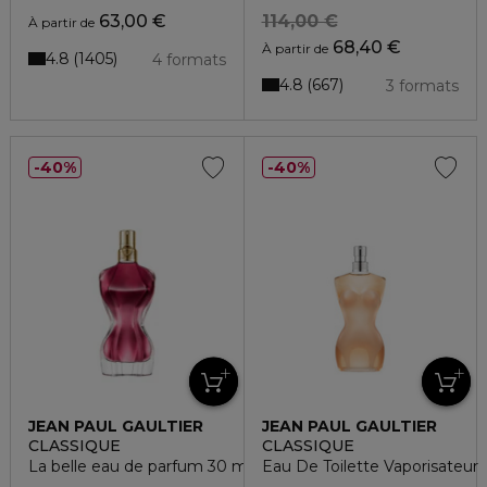
63,00 €
114,00 €
À partir de
68,40 €
À partir de
4.8
1405
4 formats
4.8
667
3 formats
40%
40%
JEAN PAUL GAULTIER
JEAN PAUL GAULTIER
CLASSIQUE
CLASSIQUE
La belle eau de parfum 30 ml
Eau De Toilette Vaporisateur