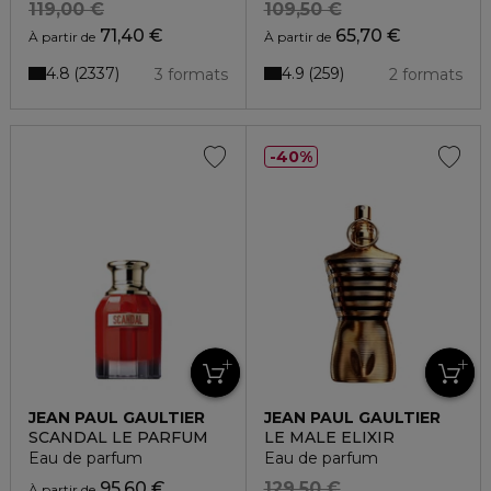
119,00 €
109,50 €
71,40 €
65,70 €
À partir de
À partir de
4.8
4.9
2337
259
3 formats
2 formats
40%
JEAN PAUL GAULTIER
JEAN PAUL GAULTIER
SCANDAL LE PARFUM
LE MALE ELIXIR
Eau de parfum
Eau de parfum
95,60 €
129,50 €
À partir de