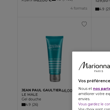
63,00 €
À partir de
129,50
4 formats
4.9
2
Vos préférence
Nous et
nos part
JEAN PAUL GAULTIER
46,00 €
améliorer votre ex
LE MALE
envies.
Gel douche
Vous gardez le co
4.9
26
Vos choix sont con