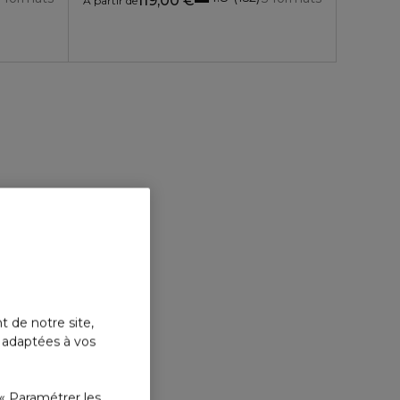
119,00 €
À partir de
t de notre site,
s adaptées à vos
« Paramétrer les