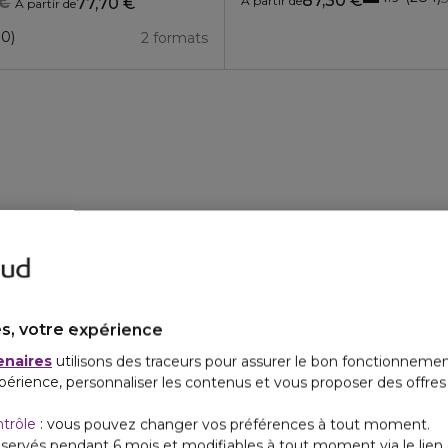
87,30 €
 €
À partir de
77,70 €
À partir de
10
2 formats
s, votre expérience
enaires
utilisons des traceurs pour assurer le bon fonctionnemen
périence, personnaliser les contenus et vous proposer des offre
ntrôle
: vous pouvez changer vos préférences à tout moment.
servés pendant 6 mois et modifiables à tout moment via le lien 