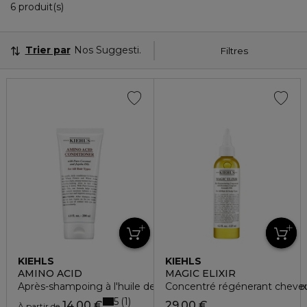
6 Produits Affichés
6 produit(s)
Trier par
Nos Suggestions
Filtres
KIEHLS
KIEHLS
AMINO ACID
MAGIC ELIXIR
Après-shampoing à l'huile de noix de coco cheveux normaux
Concentré régénerant cheveux
5
1
14,00 €
29,00 €
À partir de