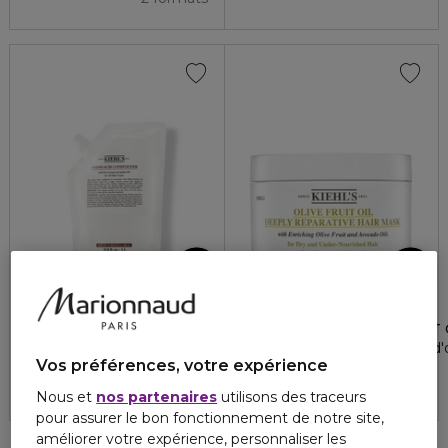
KIEHLS
KIEHLS
60,00 €
AMINO ACID
NOURISHING OLIVE FRUIT 
Eco-recharge
Masque réparateur à l'huile d
Vos préférences, votre expérience
5
1
36,00 €
Nous et
nos partenaires
utilisons des traceurs
pour assurer le bon fonctionnement de notre site,
améliorer votre expérience, personnaliser les