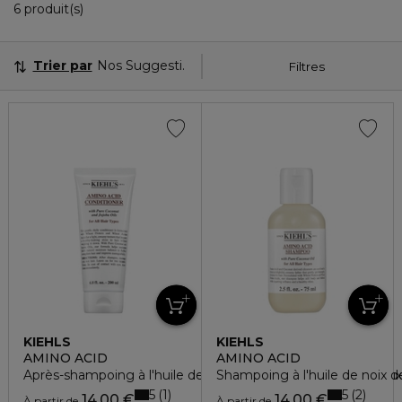
6 Produits Affichés
6 produit(s)
Trier par
Nos Suggestions
Filtres
KIEHLS
KIEHLS
AMINO ACID
AMINO ACID
Après-shampoing à l'huile de noix de coco cheveux normaux
Shampoing à l'huile de noix
5
5
1
2
14,00 €
14,00 €
À partir de
À partir de