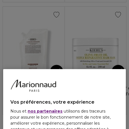
KIEHLS
KIEHLS
60,00 €
AMINO ACID
NOURISHING OLIVE FRUIT 
Eco-recharge
Masque réparateur à l'huile d
5
1
36,00 €
Vos préférences, votre expérience
Nous et
nos partenaires
utilisons des traceurs
pour assurer le bon fonctionnement de notre site,
améliorer votre expérience, personnaliser les