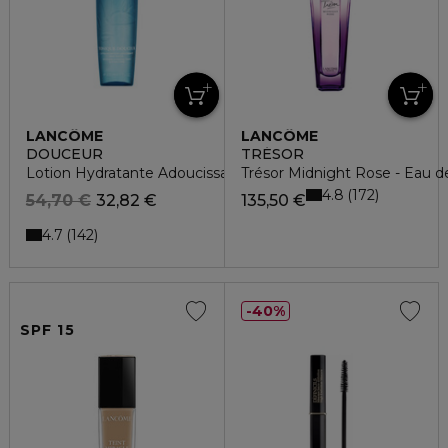
LANCÔME
LANCÔME
DOUCEUR
TRÉSOR
Lotion Hydratante Adoucissante
Trésor Midnight Rose - Eau 
4.8
172
54,70 €
32,82 €
135,50 €
4.7
142
40%
SPF 15