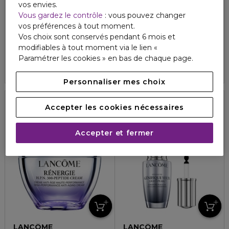
vos envies.
Vous gardez le contrôle
: vous pouvez changer
LANCÔME
LANCÔME
LASH IDÔLE
MIRACLE
vos préférences à tout moment.
Mascara waterproof
Eau de Toilette Femme
Vos choix sont conservés pendant 6 mois et
4.6
371
modifiables à tout moment via le lien «
38,90 €
159,00 €
À partir de
Paramétrer les cookies » en bas de chaque page.
4.9
149
2 formats
Personnaliser mes choix
40%
Accepter les cookies nécessaires
Rechargeable
Accepter et fermer
LANCÔME
LANCÔME