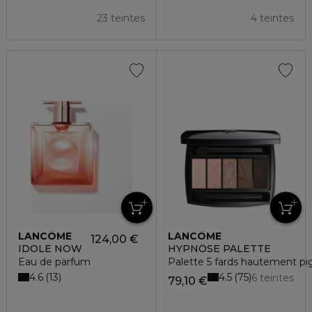
23 teintes
4 teintes
LANCÔME
LANCÔME
124,00 €
IDOLE NOW
HYPNÔSE PALETTE
Eau de parfum
Palette 5 fards hautement p
4.6
4.5
13
75
6 teintes
79,10 €