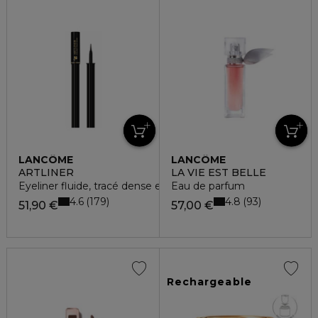
LANCÔME
LANCÔME
ARTLINER
LA VIE EST BELLE
Eyeliner fluide, tracé dense et pinceau mousse
Eau de parfum
4.6
4.8
179
93
51,90 €
57,00 €
Rechargeable