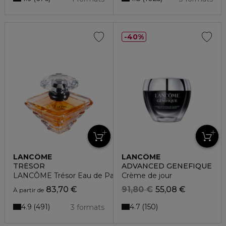
40%
LANCÔME
LANCÔME
TRÉSOR
ADVANCED GENEFIQUE
LANCÔME Trésor Eau de Parfum
Crème de jour
83,70 €
91,80 €
55,08 €
À partir de
4.9
4.7
491
150
3 formats