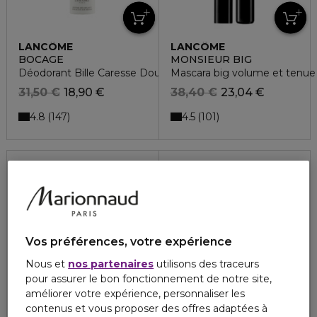
LANCÔME
LANCÔME
BOCAGE
MONSIEUR BIG
Déodorant Bille Caresse Douceur
Mascara big volume et tenue 
31,50 €
18,90 €
38,40 €
23,04 €
4.8
4.5
147
101
Vos préférences, votre expérience
Nous et
nos partenaires
utilisons des traceurs
pour assurer le bon fonctionnement de notre site,
améliorer votre expérience, personnaliser les
contenus et vous proposer des offres adaptées à