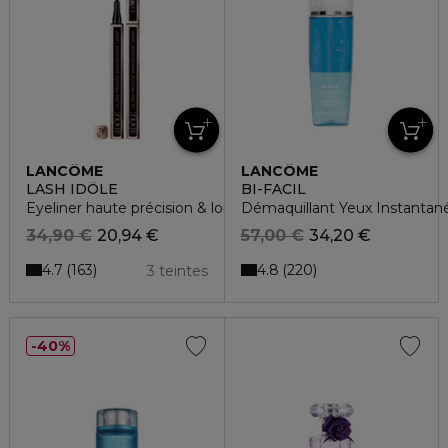
LANCÔME
LANCÔME
LASH IDÔLE
BI-FACIL
Eyeliner haute précision & longue tenue waterproof
Démaquillant Yeux Instantané
34,90 €
20,94 €
57,00 €
34,20 €
4.7
4.8
163
220
3 teintes
40%