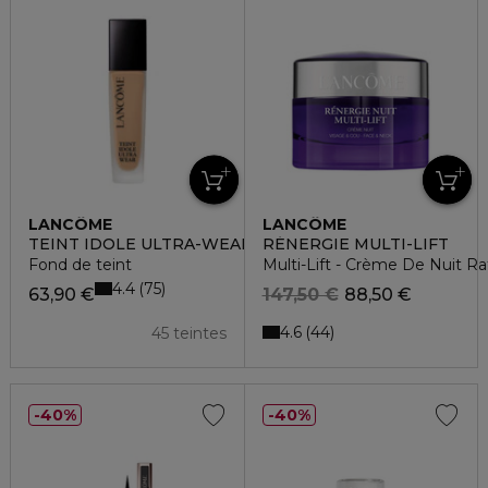
LANCÔME
LANCÔME
TEINT IDOLE ULTRA-WEAR
RÉNERGIE MULTI-LIFT
Fond de teint
Multi-Lift - Crème De Nuit R
4.4
75
63,90 €
147,50 €
88,50 €
4.6
44
45 teintes
40%
40%