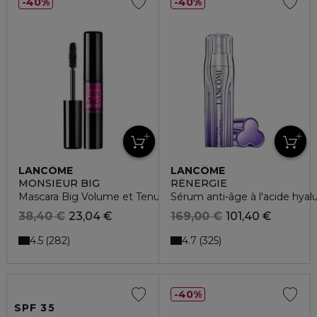
40%
40%
LANCÔME
LANCÔME
MONSIEUR BIG
RÉNERGIE
Mascara Big Volume et Tenue jusqu'à 24h
Sérum anti-âge à l'acide hyalu
38,40 €
23,04 €
169,00 €
101,40 €
4.5
4.7
282
325
40%
SPF 35