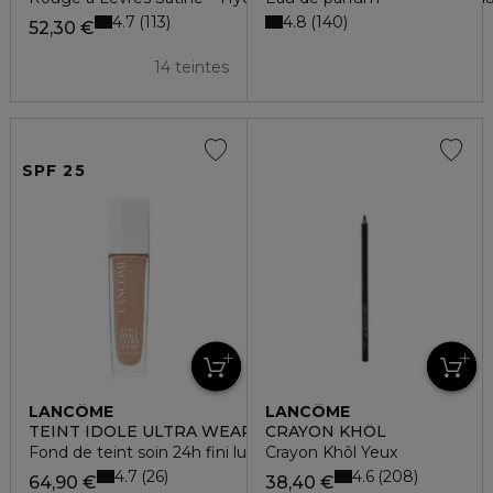
4.7
4.8
113
140
52,30 €
14 teintes
SPF 25
LANCÔME
LANCÔME
TEINT IDOLE ULTRA WEAR CARE & GLOW
CRAYON KHÔL
Fond de teint soin 24h fini lumineux & frais spf25
Crayon Khôl Yeux
4.7
4.6
26
208
64,90 €
38,40 €