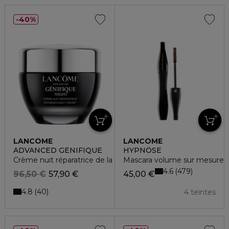
40%
LANCÔME
LANCÔME
ADVANCED GÉNIFIQUE
HYPNÔSE
Crème nuit réparatrice de la barrière cutanée
Mascara volume sur mesure
4.6
479
96,50 €
57,90 €
45,00 €
4.8
40
4 teintes