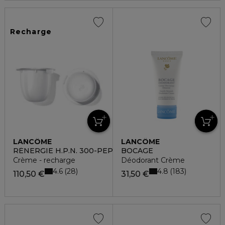
Recharge
LANCÔME
LANCÔME
RÉNERGIE H.P.N. 300-PEPTIDE
BOCAGE
Crème - recharge
Déodorant Crème
4.6
4.8
28
183
110,50 €
31,50 €