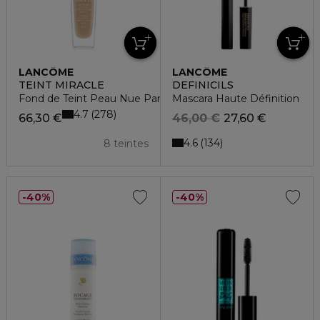
LANCÔME
LANCÔME
TEINT MIRACLE
DEFINICILS
Fond de Teint Peau Nue Parfaite
Mascara Haute Définition
4.7
278
66,30 €
46,00 €
27,60 €
4.6
134
8 teintes
40%
40%