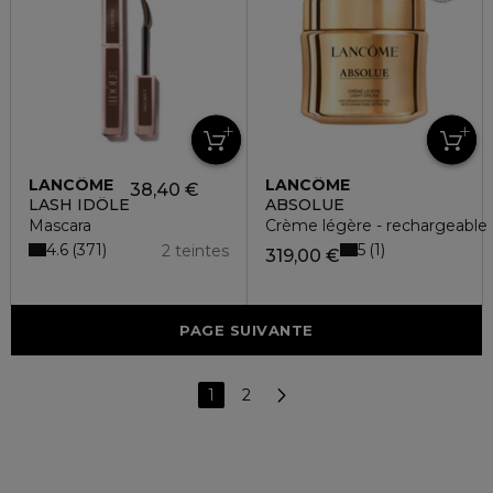
LANCÔME
LANCÔME
38,40 €
LASH IDÔLE
ABSOLUE
Mascara
Crème légère - rechargeable
4.6
5
371
1
2 teintes
319,00 €
PAGE SUIVANTE
1
2