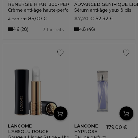
RÉNERGIE H.P.N. 300-PEPTIDE
ADVANCED GÉNIFIQUE LIG
Crème anti-âge haute-performance - rechargeable
Sérum anti-âge yeux & cils
85,00 €
87,20 €
52,32 €
À partir de
4.6
4.8
28
46
3 formats
LANCÔME
LANCÔME
179,00 €
L'ABSOLU ROUGE
HYPNÔSE
Rouge à Lèvres Satiné – Hydratation & Confort Longue Ten
Eau de parfum