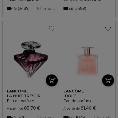
4.8
4.8
3489
3489
5 formats
LANCÔME
LANCÔME
LA NUIT TRESOR
IDÔLE
Eau de parfum
Eau de parfum
83,70 €
81,40 €
À partir de
À partir de
4.9
4.8
676
1025
4 formats
3 formats