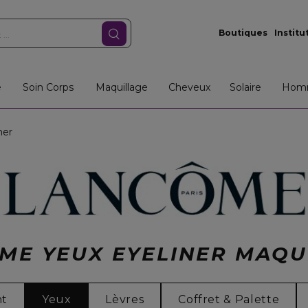
Boutiques
Institu
e
Soin Corps
Maquillage
Cheveux
Solaire
Hom
ner
ME YEUX EYELINER MAQU
nt
Yeux
Lèvres
Coffret & Palette