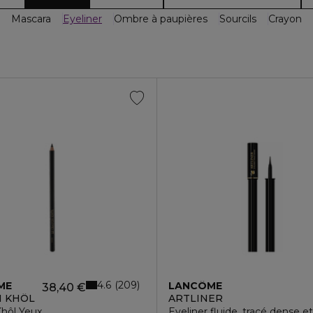
Mascara
Eyeliner
Ombre à paupières
Sourcils
Crayon
4.6
209
ME
LANCÔME
38,40 €
N KHÔL
ARTLINER
f
Khôl Yeux
Eyeliner fluide, tracé dense 