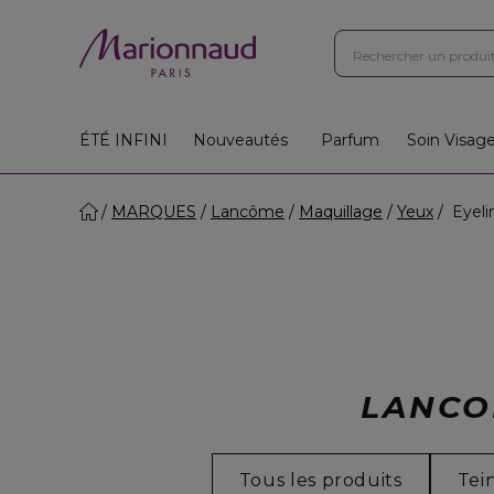
ÉTÉ INFINI
Nouveautés
Parfum
Soin Visag
MARQUES
Lancôme
Maquillage
Yeux
Eyeli
LANCO
Tous les produits
Tei