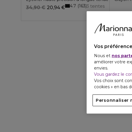
4.7
163
3 teintes
34,90 €
20,94 €
Vos préférence
Nous et
nos part
améliorer votre ex
envies.
Vous gardez le co
Vos choix sont con
cookies » en bas 
Personnaliser 