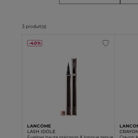
3 Produits Affichés
3 produit(s)
40%
LANCÔME
LANCÔ
LASH IDÔLE
CRAYO
Eyeliner haute précision & longue tenue waterproo
Crayon 