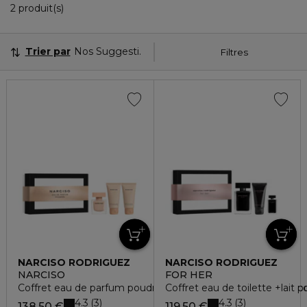
2 Produits Affichés
2 produit(s)
Trier par
Nos Suggestions
Filtres
NARCISO RODRIGUEZ
NARCISO RODRIGUEZ
NARCISO
FOR HER
Coffret eau de parfum poudrée + gel douche + lait pour le c
Coffret eau de toilette +lait p
4.3
4.3
3
3
138,50 €
119,50 €