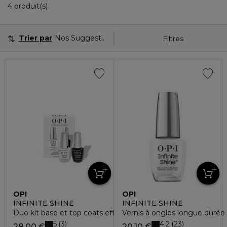
4 Produits Affichés
4 produit(s)
Trier par
Nos Suggestions
Filtres
OPI
OPI
INFINITE SHINE
INFINITE SHINE
Duo kit base et top coats effet gel
Vernis à ongles longue durée 
5
4.2
3
23
28,00 €
20,10 €