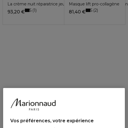
La crème nuit réparatrice jeunesse réduit les rides et rafferm
Masque lift pro-collagène
5
5
1
2
93,20 €
81,40 €
Vos préférences, votre expérience