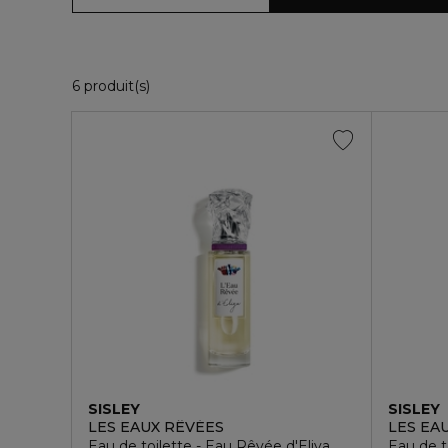
6 Produits Affichés
6 produit(s)
SISLEY
SISLEY
LES EAUX RÊVÉES
LES EA
Eau de toilette - Eau Rêvée d'Eliya
Eau de t