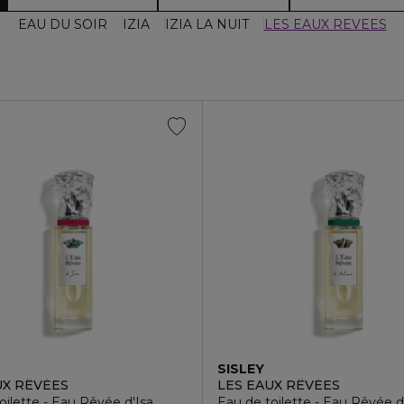
EAU DU SOIR
IZIA
IZIA LA NUIT
LES EAUX REVEES
SISLEY
UX RÊVÉES
LES EAUX RÊVÉES
oilette - Eau Rêvée d'Isa
Eau de toilette - Eau Rêvée 