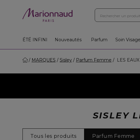
Boutiques
Instituts
App
Cadeaux 🎁
ÉTÉ INFINI
Nouveautés
Parfum
Soin Visag
MARQUES
Sisley
Parfum Femme
LES EAUX
SISLEY 
Tous les produits
Parfum Femme