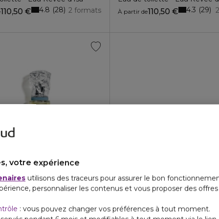
4.8
4.3
28
29
2 formats
110,50 €
110,50 €
e
À partir de
s, votre expérience
enaires
utilisons des traceurs pour assurer le bon fonctionnemen
UX RÊVÉES
périence, personnaliser les contenus et vous proposer des offre
oilette - Eau Rêvée d'Ikar
3
4
2 formats
171,00 €
ntrôle
: vous pouvez changer vos préférences à tout moment.
e