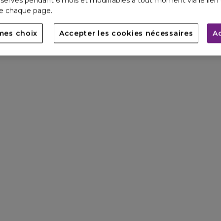
servés pendant 6 mois et modifiables à tout moment via le lien 
de chaque page.
mes choix
Accepter les cookies nécessaires
A