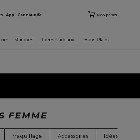
ts
App
Cadeaux 🎁
Mon panier
me
Marques
Idées Cadeaux
Bons Plans
MS FEMME
Maquillage
Accessoires
Idées Cadea