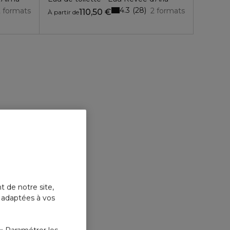
4.3
28
2 formats
2 formats
110,50 €
À partir de
t de notre site,
s adaptées à vos