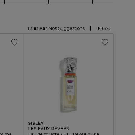
Trier Par
Nos Suggestions
Filtres
SISLEY
LES EAUX RÊVÉES
d'Alma
Eau de toilette - Eau Rêvée d'Aria