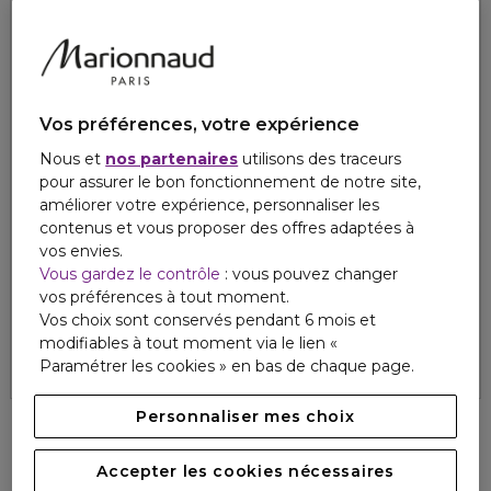
Vos préférences, votre expérience
Nous et
nos partenaires
utilisons des traceurs
pour assurer le bon fonctionnement de notre site,
améliorer votre expérience, personnaliser les
contenus et vous proposer des offres adaptées à
vos envies.
Vous gardez le contrôle
: vous pouvez changer
SISLEY
SISLEY
vos préférences à tout moment.
SOIN VISAGE
PHYTO-BLANC
Emulsion ecologique formule avancee 60ml
Phyto-blanc la nuit
Vos choix sont conservés pendant 6 mois et
4.8
4.5
modifiables à tout moment via le lien «
93
15
171,00 €
233,00 €
Paramétrer les cookies » en bas de chaque page.
Personnaliser mes choix
Accepter les cookies nécessaires