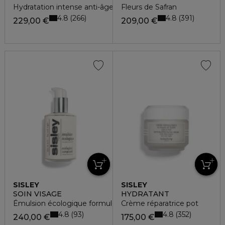
Hydratation intense anti-âge
Fleurs de Safran
4.8
4.8
266
391
229,00 €
209,00 €
SISLEY
SISLEY
SOIN VISAGE
HYDRATANT
Émulsion écologique formule avancée
Crème réparatrice pot
4.8
4.8
93
352
240,00 €
175,00 €