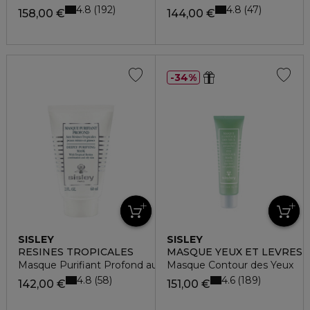
4.8
4.8
192
47
158,00 €
144,00 €
34%
SISLEY
SISLEY
RESINES TROPICALES
MASQUE YEUX ET LEVRES
Masque Purifiant Profond aux Résines Tropicales
Masque Contour des Yeux
4.8
4.6
58
189
142,00 €
151,00 €