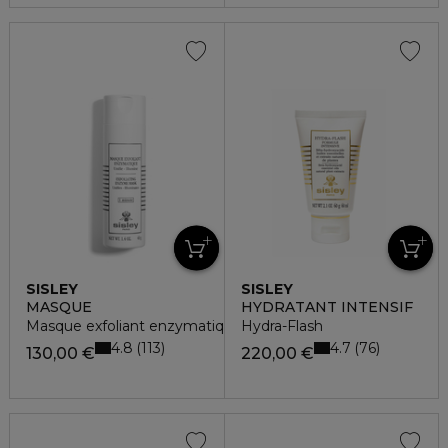
SISLEY
SISLEY
MASQUE
HYDRATANT INTENSIF
Masque exfoliant enzymatique - unifie & illumine
Hydra-Flash
4.8
4.7
113
76
130,00 €
220,00 €