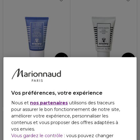
SISLEY
SISLEY
MASQUE
MASQUE
Gel Express aux Fleurs
Ultra Lightening Mask
4.8
4.6
83
24
151,00 €
150,00 €
Vos préférences, votre expérience
Nous et
nos partenaires
utilisons des traceurs
pour assurer le bon fonctionnement de notre site,
améliorer votre expérience, personnaliser les
contenus et vous proposer des offres adaptées à
vos envies.
Vous gardez le contrôle
: vous pouvez changer