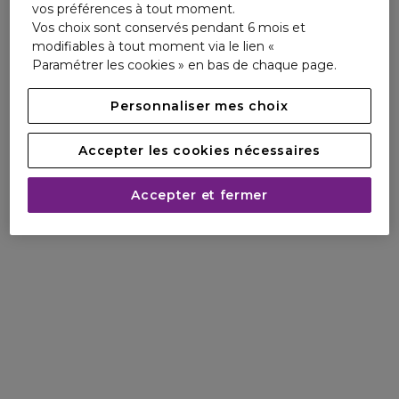
vos préférences à tout moment.
Repair permet de réparer les dommages causés par le
Vos choix sont conservés pendant 6 mois et
soleil, tandis que notre technologie Sweat Control régule la
modifiables à tout moment via le lien «
transpiration. Enrichi d'un complexe Glow Booster qui
Paramétrer les cookies » en bas de chaque page.
sublime l'éclat naturel de la peau, il s'applique aisément
tout en offrant une hydratation intense.
Personnaliser mes choix
Adaptée aux peaux sensibles ou réactives, cette crème
apaisante fond parfaitement sur la peau. Sa formule se
Accepter les cookies nécessaires
caractérise par des perles qui rehaussent l'éclat et offre une
teinte rosée pour un effet bonne mine. Non grasse et non
Accepter et fermer
collante, elle constitue une base parfaite pour l'application
du maquillage. Elle procure également une hydratation
longue durée et rend votre teint lumineux. Elle est
délicatement parfumée de la nouvelle fragrance solaire de
Lancaster, sans allergène et adaptée aux peaux sensibles.
Nos produits de haute qualité sont conçus pour minimiser
leur impact sur la vie marine. Nous cherchons toujours à
innover et à créer de nouveaux systèmes de protection
solaire plus respectueux de l'écosystème marin.