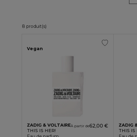
8 Produits Affichés
8 produit(s)
Vegan
ZADIG & VOLTAIRE
ZADIG 
62,00 €
À partir de
THIS IS HER!
THIS I
Eau de parfum
Eau de 