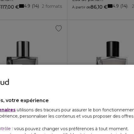
4.9
4.9
14
14
2 formats
117,00 €
86,10 €
e
À partir de
s, votre expérience
& VOLTAIRE
ZADIG & VOLTAIRE
enaires
utilisons des traceurs pour assurer le bon fonctionnemen
 REALLY HIM!
THIS IS HIM! UNDRESSED
périence, personnaliser les contenus et vous proposer des offre
oilette
Eau de parfum
4.3
4.3
6
6
2 formats
99,10 €
127,50 €
e
À partir de
ntrôle
: vous pouvez changer vos préférences à tout moment.