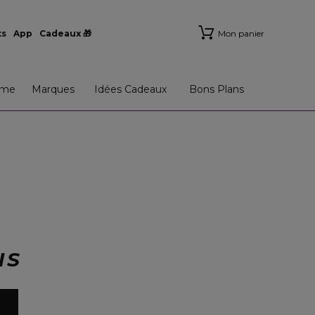
ts
App
Cadeaux 🎁
Mon panier
me
Marques
Idées Cadeaux
Bons Plans
NS
x