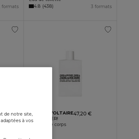
4.8
438
2 formats
3 formats
ZADIG & VOLTAIRE
47,20 €
t de notre site,
THIS IS HER!
s adaptées à vos
Lait pour le corps
4.8
15
2 formats