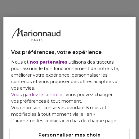
UN MAQUILLAGE QUI RÉVÈLE
Vos préférences, votre expérience
LA BEAUTÉ NATURELLE
Nous et
nos partenaires
utilisons des traceurs
DES FEMMES
pour assurer le bon fonctionnement de notre site,
améliorer votre expérience, personnaliser les
Le maquillage Armani révèle la beauté
contenus et vous proposer des offres adaptées à
naturelle des femmes sans faux pas
avec
vos envies.
des gestuels simples, des produits intuitifs
Vous gardez le contrôle
: vous pouvez changer
et des textures imperceptibles.
vos préférences à tout moment.
Vos choix sont conservés pendant 6 mois et
Ce maquillage allie les codes de l'élégance
modifiables à tout moment via le lien «
Armani à des formules
haute performance
Paramétrer les cookies » en bas de chaque page.
pour la promesse d'un résultat
professionnel.
Personnaliser mes choix