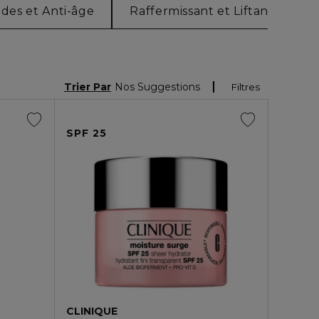
ides et Anti-âge
Raffermissant et Liftant
M
Trier Par
Nos Suggestions
Filtres
SPF 25
CLINIQUE