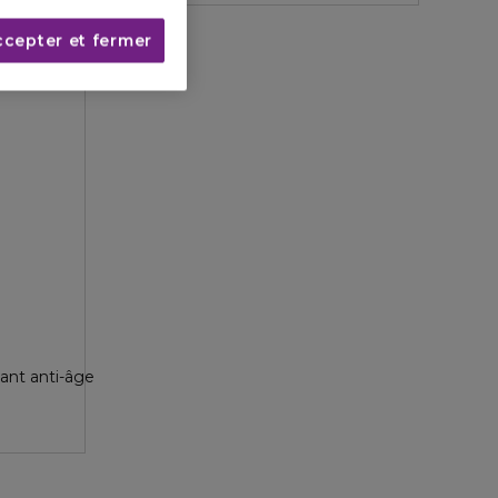
ccepter et fermer
ant anti-âge