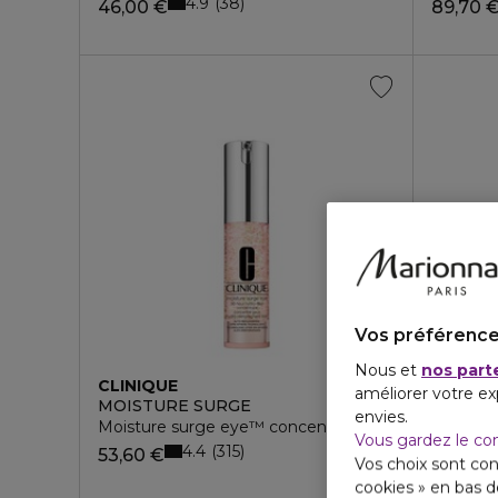
4.9
38
46,00 €
89,70 
Vos préférence
Nous et
nos part
CLINIQUE
CLINIQ
améliorer votre ex
MOISTURE SURGE
SOINS
envies.
Moisture surge eye™ concentré - contour des yeux
Clinique
Vous gardez le co
4.4
315
53,60 €
57,00 
Vos choix sont con
cookies » en bas 