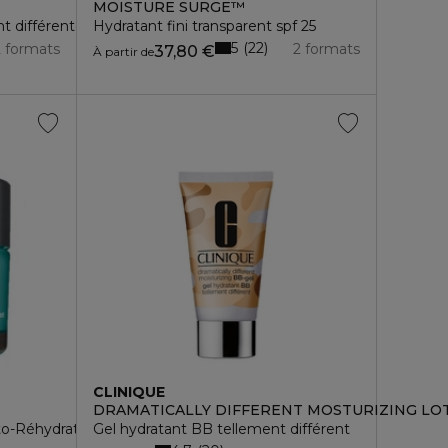
MOISTURE SURGE™
t différente
Hydratant fini transparent spf 25
5
22
2 formats
2 formats
37,80 €
À partir de
CLINIQUE
DRAMATICALLY DIFFERENT MOSTURIZING LO
Âge- Peaux Sèches à Mixtes
to-Réhydratant 72H
Gel hydratant BB tellement différent