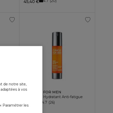
4.7
20
45,40 €
t de notre site,
CLINIQUE
s adaptées à vos
CLINIQUE FOR MEN
eurs
Concentré Hydratant Anti-fatigue
4.7
26
79,10 €
« Paramétrer les