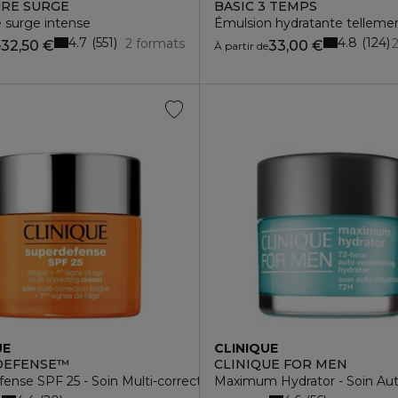
RE SURGE
BASIC 3 TEMPS
 surge intense
Émulsion hydratante tellemen
4.7
4.8
551
124
2 formats
32,50 €
33,00 €
e
À partir de
UE
CLINIQUE
DEFENSE™
CLINIQUE FOR MEN
ense SPF 25 - Soin Multi-correction Fatigue + 1ers Signes de l'
Maximum Hydrator - Soin Au