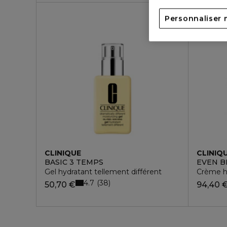
Personnaliser 
SPF 20
CLINIQUE
CLINIQ
BASIC 3 TEMPS
EVEN B
Gel hydratant tellement différent
Crème hy
4.7
38
50,70 €
94,40 