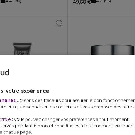
4.4
4.6
20
56
€
49,60 €
s, votre expérience
enaires
utilisons des traceurs pour assurer le bon fonctionnemen
UE
CLINIQUE
périence, personnaliser les contenus et vous proposer des offre
 HOMME
REDNESS SOLUTIONS™
 hydratant 96h
 For Men™ Fluide Hydratant
Crème quotidienne anti-roug
ntrôle
: vous pouvez changer vos préférences à tout moment.
5
4.9
12
14
€
94,40 €
servés pendant 6 mois et modifiables à tout moment via le lien 
de chaque page.