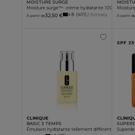
MOISTURE SURGE
MOISTU
Moisture surge™- crème hydratante 100h
Moisture
4.8
401
2 formats
32,50 €
À partir de
À partir d
SPF 25
CLINIQUE
CLINIQ
BASIC 3 TEMPS
SUPER
Émulsion hydratante tellement différente spf 50
Superdef