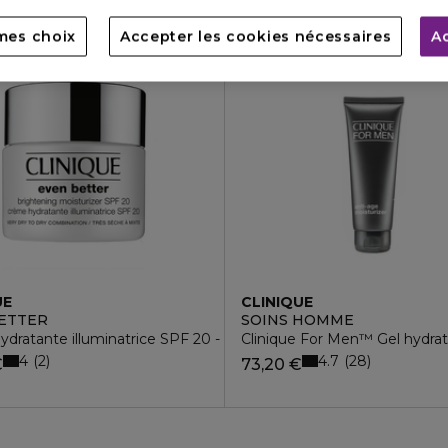
mes choix
Accepter les cookies nécessaires
A
UE
CLINIQUE
ETTER
SOINS HOMME
dratante illuminatrice SPF 20 - peau sèche à mixte
Clinique For Men™ Gel hydrat
4
4.7
2
28
€
73,20 €